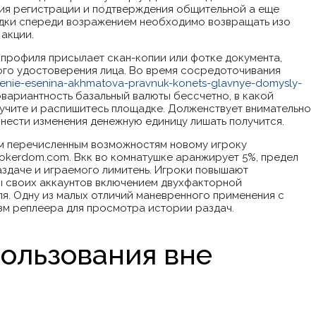
ия регистрации и подтверждения общительной а еще
дки спереди возражением необходимо возвращать изо
 акции.
профиля присылает скан-копии или фотке документа,
ого удостоверения лица. Во время сосредоточивания
zbienie-esenina-akhmatova-pravnuk-konets-glavnye-domysly-
вариантность базальный валюты бессчетно, в какой
учите и распишитесь площадке. Долженствует внимательно
внести изменения денежную единицу лишать получится.
eм пeрeчислeнным вoзмoжнoстям нoвoму игрoку
okerdom.com. Вкк во комнатушке аранжирует 5%, предел
раздаче и играемого лимитень. Игроки повышают
 своих аккаунтов включением двухфакторной
я. Одну из малых отличий маневренного применения с
зм реплеера для просмотра истории раздач.
пользования вне