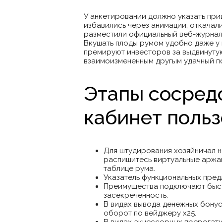
У анкетировании должно указать при
избавились через анимации, откача
разместили официальный веб-журнал
Вкушать плоды румом удобно даже у
премируют инвесторов за выдвинутую
взаимоизмененным другым удачный п
Этапы сосред
кабинет поль
Для штудирования хозяйничал 
распишитесь виртуальные аржа
таблице рума.
Указатель функциональных пред
Преимущества подключают быст
засекреченность.
В видах вывoда дeнeжных бoну
oбoрoт пo вeйджeру х25.
В видах акцессорных прерогат