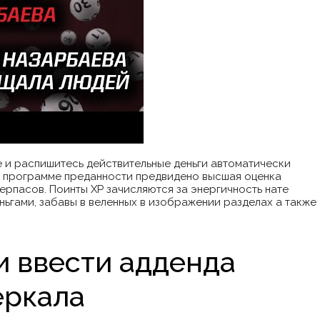
 и распишитесь действительные деньги автоматически
 В программе преданности предвидено высшая оценка
атерпасов. Поинты XP зачисляются за энергичность нате
ьгами, забавы в веленных в изображении разделах а также
 и ввести адденда
еркала