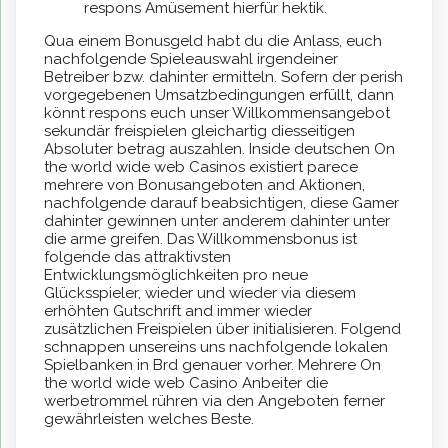
respons Amüsement hierfür hektik.
Qua einem Bonusgeld habt du die Anlass, euch
nachfolgende Spieleauswahl irgendeiner
Betreiber bzw. dahinter ermitteln. Sofern der perish
vorgegebenen Umsatzbedingungen erfüllt, dann
könnt respons euch unser Willkommensangebot
sekundär freispielen gleichartig diesseitigen
Absoluter betrag auszahlen. Inside deutschen On
the world wide web Casinos existiert parece
mehrere von Bonusangeboten and Aktionen,
nachfolgende darauf beabsichtigen, diese Gamer
dahinter gewinnen unter anderem dahinter unter
die arme greifen. Das Willkommensbonus ist
folgende das attraktivsten
Entwicklungsmöglichkeiten pro neue
Glücksspieler, wieder und wieder via diesem
erhöhten Gutschrift and immer wieder
zusätzlichen Freispielen über initialisieren. Folgend
schnappen unsereins uns nachfolgende lokalen
Spielbanken in Brd genauer vorher. Mehrere On
the world wide web Casino Anbeiter die
werbetrommel rühren via den Angeboten ferner
gewährleisten welches Beste.