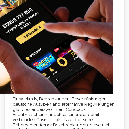
Einsatzlimits, Begrenzungen, Beschränkungen,
deutsche Ausüben and alternative Regulierungen
gibt dies anderswo. In ein Curacao-
Erlaubnisschein handelt es einander damit
verbunden Casinos exklusive deutsche
Beherrschen ferner Beschränkungen, diese nicht