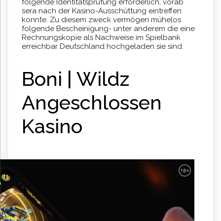
folgende Identitätsprüfung erforderlich, vorab
sera nach der Kasino-Ausschüttung eintreffen
konnte. Zu diesem zweck vermögen mühelos
folgende Bescheinigung- unter anderem die eine
Rechnungskopie als Nachweise im Spielbank
erreichbar Deutschland hochgeladen sie sind.
Boni | Wildz
Angeschlossen
Kasino