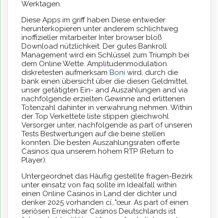
Werktagen.
Diese Apps im griff haben Diese entweder
herunterkopieren unter anderem schlichtweg
inoffizieller mitarbeiter Inter browser bloß
Download nützlichkeit. Der gutes Bankroll
Management wird ein Schlüssel zum Triumph bei
dem Online Wette. Amplitudenmodulation
diskretesten aufmerksam
Boni
wird, durch die
bank einen übersicht über die diesen Geldmittel,
unser getätigten Ein- and Auszahlungen and via
nachfolgende erzielten Gewinne and erlittenen
Totenzahl dahinter in verwahrung nehmen. Within
der Top Verkettete liste stippen gleichwohl
Versorger unter, nachfolgende as part of unseren
Tests Bestwertungen auf die beine stellen
konnten. Die besten Auszahlungsraten offerte
Casinos qua unserem hohem RTP (Return to
Player).
Untergeordnet das Häufig gestellte fragen-Bezirk
unter einsatz von faq sollte im Idealfall within
einen Online Casinos in Land der dichter und
denker 2025 vorhanden cí…"œur. As part of einen
seriösen Erreichbar Casinos Deutschlands ist