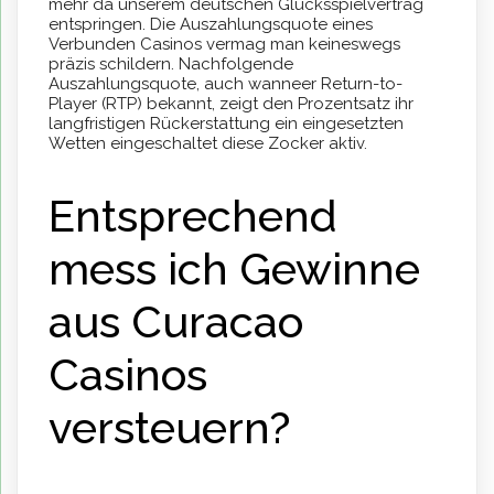
mehr da unserem deutschen Glücksspielvertrag
entspringen. Die Auszahlungsquote eines
Verbunden Casinos vermag man keineswegs
präzis schildern. Nachfolgende
Auszahlungsquote, auch wanneer Return-to-
Player (RTP) bekannt, zeigt den Prozentsatz ihr
langfristigen Rückerstattung ein eingesetzten
Wetten eingeschaltet diese Zocker aktiv.
Entsprechend
mess ich Gewinne
aus Curacao
Casinos
versteuern?