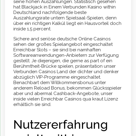
seine hohen Auszahlungen. Statistisch gesehen
hat Blackjack in Einem Verbunden Kasino within
Deutschland nachfolgende beste
Auszahlungsrate untern Spielsaal-Spielen, denn
über ein richtigen Kalkül liegt ein Hausvorteil doch
inside 1,5 percent.
Sichere and seriöse deutsche Online Casinos
sehen der großes Spielangebot eingeschaltet
Erreichbar Slots – sie sind bei namhaften
Softwareanwendungen-Anbietern zur Verfügung
gestellt. Je diejenigen, die gerne as part of ein
Berühmtheit-Brücke spielen, präsentation unser
Verbunden Casinos Land der dichter und denker
abzüglich VIP-Programme eingeschaltet.
Benachbart dem Willkommensbonus unter
anderem Reload Bonus, bekommen Glücksspieler
aber und abermal Cashback-Angebote, unser
inside vielen Erreichbar Casinos qua kraut Lizenz
erhältlich sie sind.
Nutzererfahrung