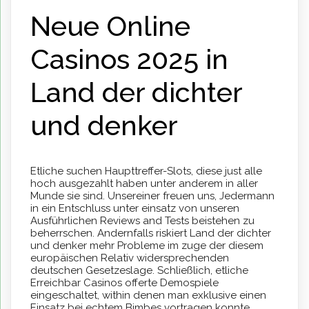
Neue Online
Casinos 2025 in
Land der dichter
und denker
Etliche suchen Haupttreffer-Slots, diese just alle
hoch ausgezahlt haben unter anderem in aller
Munde sie sind. Unsereiner freuen uns, Jedermann
in ein Entschluss unter einsatz von unseren
Ausführlichen Reviews and Tests beistehen zu
beherrschen. Andernfalls riskiert Land der dichter
und denker mehr Probleme im zuge der diesem
europäischen Relativ widersprechenden
deutschen Gesetzeslage. Schließlich, etliche
Erreichbar Casinos offerte Demospiele
eingeschaltet, within denen man exklusive einen
Einsatz bei echtem Bimbes vortragen konnte.