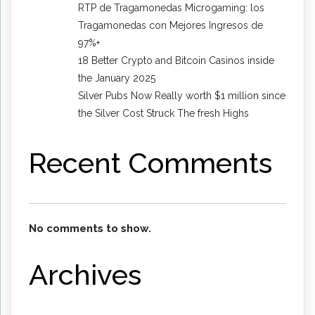
RTP de Tragamonedas Microgaming: los
Tragamonedas con Mejores Ingresos de
97%+
18 Better Crypto and Bitcoin Casinos inside
the January 2025
Silver Pubs Now Really worth $1 million since
the Silver Cost Struck The fresh Highs
Recent Comments
No comments to show.
Archives