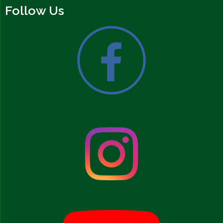
Follow Us