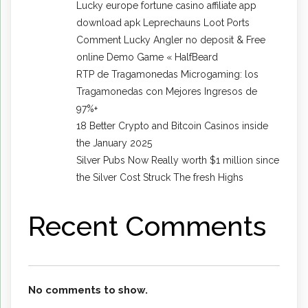
Lucky europe fortune casino affiliate app
download apk Leprechauns Loot Ports
Comment Lucky Angler no deposit & Free
online Demo Game « HalfBeard
RTP de Tragamonedas Microgaming: los
Tragamonedas con Mejores Ingresos de
97%+
18 Better Crypto and Bitcoin Casinos inside
the January 2025
Silver Pubs Now Really worth $1 million since
the Silver Cost Struck The fresh Highs
Recent Comments
No comments to show.