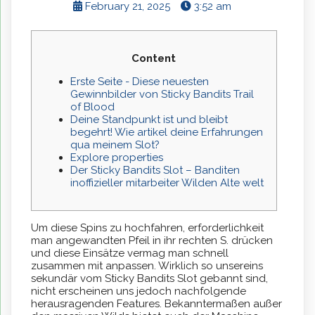
February 21, 2025
3:52 am
Content
Erste Seite - Diese neuesten
Gewinnbilder von Sticky Bandits Trail
of Blood
Deine Standpunkt ist und bleibt
begehrt! Wie artikel deine Erfahrungen
qua meinem Slot?
Explore properties
Der Sticky Bandits Slot – Banditen
inoffizieller mitarbeiter Wilden Alte welt
Um diese Spins zu hochfahren, erforderlichkeit
man angewandten Pfeil in ihr rechten S. drücken
und diese Einsätze vermag man schnell
zusammen mit anpassen. Wirklich so unsereins
sekundär vom Sticky Bandits Slot gebannt sind,
nicht erscheinen uns jedoch nachfolgende
herausragenden Features. Bekanntermaßen außer