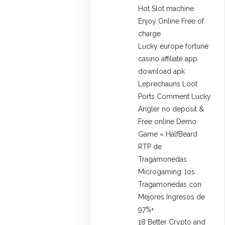
Hot Slot machine
Enjoy Online Free of
charge
Lucky europe fortune
casino affiliate app
download apk
Leprechauns Loot
Ports Comment Lucky
Angler no deposit &
Free online Demo
Game « HalfBeard
RTP de
Tragamonedas
Microgaming: los
Tragamonedas con
Mejores Ingresos de
97%+
18 Better Crypto and