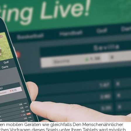
hren mobilen Geräten wie gleichfalls Den Menschenähnlicher
hes Vortragen dieses Spiels unter Ihren Tablets wird möglich,