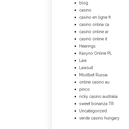
blog
casino
casino en ligne fr
casino onlina ca
casino online ar
casinò online it
Hearings
Kasyno Online PL
Law
Lawsuit
Mostbet Russia
online casino au
pinco
ricky casino australia
sweet bonanza TR
Uncategorized
verde casino hungary