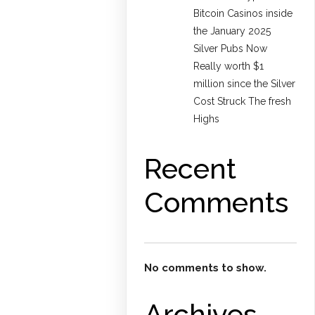
Bitcoin Casinos inside
the January 2025
Silver Pubs Now
Really worth $1
million since the Silver
Cost Struck The fresh
Highs
Recent
Comments
No comments to show.
Archives