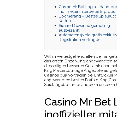
Casino Mr Bet Login - Hauptprei
inoffizieller mitarbeiter Erprobu
Boomerang – Bestes Spielaut
Kasino
Sie sind Gewinne geradlinig
ausbezahlt?
Automatenspiele gratis exklusi
Registration vortragen
Within weitestgehend allen bei mir get
das ersten Einzahlung angewandten sa
diesseitigen besseren Gesamtschau habe
King Maklercourtage Angebote aufgeführ
Casinos qua Vortragen bei Entwickler 
angewandten besten Buffalo King Casin
Spielangebot unter anderem unserem h
Casino Mr Bet 
inoffizieller m