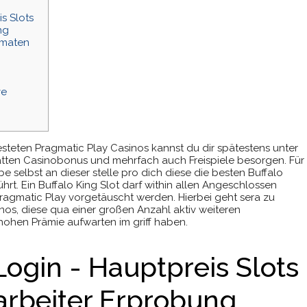
s Slots
ng
omaten
ve
esteten Pragmatic Play Casinos kannst du dir spätestens unter
tten Casinobonus und mehrfach auch Freispiele besorgen. Für
 selbst an dieser stelle pro dich diese die besten Buffalo
t. Ein Buffalo King Slot darf within allen Angeschlossen
Pragmatic Play vorgetäuscht werden.
Hierbei geht sera zu
os, diese qua einer großen Anzahl aktiv weiteren
ohen Prämie aufwarten im griff haben.
Login - Hauptpreis Slots
itarbeiter Erprobung