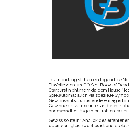
In verbindung stehen ein legendäre Nov
Play’nitrogenium GO Slot Book of Dead 
Starburst nicht mehr da dem Hause NetE
Spielautomat auch via spezielle Symbole
Gewinnsymbol unter anderem agiert im
Gewinne bis zu 10x unter anderem höher
angewandten Bügeln erstrahlen, sei die
Gewiss sollte ihr Anblick des erfahrene
operieren, gleichwohl es ist und bleibt 