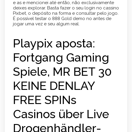
e as e mencionei até então, não exclusivamente
deixes explorar. Basta fazer o seu login no cassino
Pixbet, o depósito na forma e consultar pelo jogo.
É possível testar o 888 Gold demo no antes de
jogar uma vez e seu algum real.
Playpix aposta:
Fortgang Gaming
Spiele, MR BET 30
KEINE DENLAY
FREE SPINs
Casinos über Live
Drogenhändler-