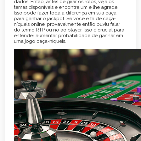
dados. Então, antes de girar os rolos, veja os
temas disponíveis e encontre um e lhe agrade.
Isso pode fazer toda a diferença em sua caça
para ganhar o jackpot. Se você é fã de caça-
níqueis online, provavelmente então ouviu falar
do termo RTP ou no ao player. Isso é crucial para
entender aumentar probabilidade de ganhar em
uma jogo caça-níqueis.