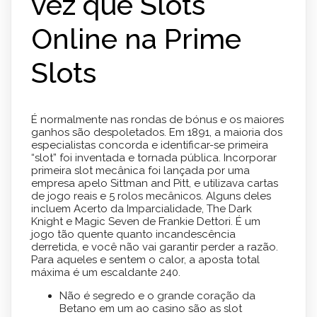
vez que Slots
Online na Prime
Slots
É normalmente nas rondas de bónus e os maiores
ganhos são despoletados. Em 1891, a maioria dos
especialistas concorda e identificar-se primeira
“slot” foi inventada e tornada pública. Incorporar
primeira slot mecânica foi lançada por uma
empresa apelo Sittman and Pitt, e utilizava cartas
de jogo reais e 5 rolos mecânicos. Alguns deles
incluem Acerto da Imparcialidade, The Dark
Knight e Magic Seven de Frankie Dettori. É um
jogo tão quente quanto incandescência
derretida, e você não vai garantir perder a razão.
Para aqueles e sentem o calor, a aposta total
máxima é um escaldante 240.
Não é segredo e o grande coração da
Betano em um ao casino são as slot