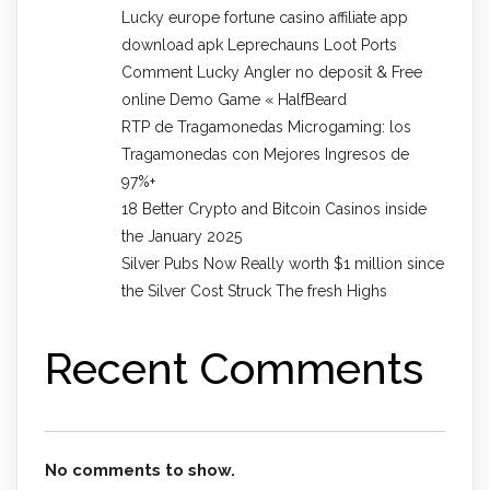
Lucky europe fortune casino affiliate app
download apk Leprechauns Loot Ports
Comment Lucky Angler no deposit & Free
online Demo Game « HalfBeard
RTP de Tragamonedas Microgaming: los
Tragamonedas con Mejores Ingresos de
97%+
18 Better Crypto and Bitcoin Casinos inside
the January 2025
Silver Pubs Now Really worth $1 million since
the Silver Cost Struck The fresh Highs
Recent Comments
No comments to show.