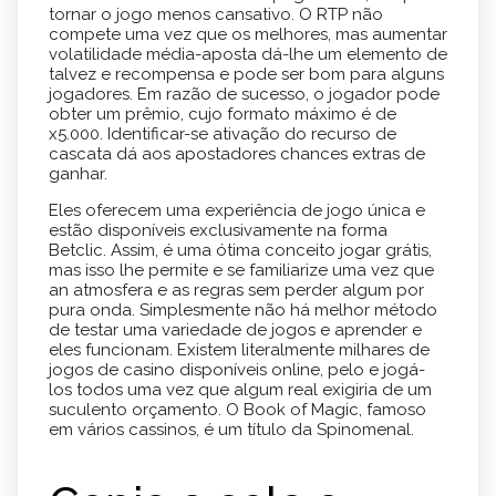
tornar o jogo menos cansativo. O RTP não
compete uma vez que os melhores, mas aumentar
volatilidade média-aposta dá-lhe um elemento de
talvez e recompensa e pode ser bom para alguns
jogadores. Em razão de sucesso, o jogador pode
obter um prêmio, cujo formato máximo é de
x5.000. Identificar-se ativação do recurso de
cascata dá aos apostadores chances extras de
ganhar.
Eles oferecem uma experiência de jogo única e
estão disponíveis exclusivamente na forma
Betclic. Assim, é uma ótima conceito jogar grátis,
mas isso lhe permite e se familiarize uma vez que
an atmosfera e as regras sem perder algum por
pura onda. Simplesmente não há melhor método
de testar uma variedade de jogos e aprender e
eles funcionam. Existem literalmente milhares de
jogos de casino disponíveis online, pelo e jogá-
los todos uma vez que algum real exigiria de um
suculento orçamento. O Book of Magic, famoso
em vários cassinos, é um título da Spinomenal.