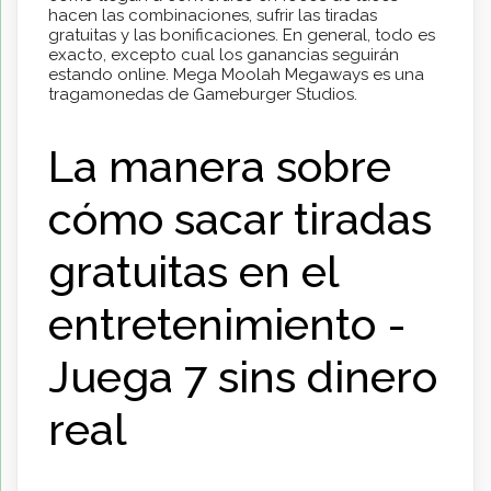
hacen las combinaciones, sufrir las tiradas
gratuitas y las bonificaciones. En general, todo es
exacto, excepto cual los ganancias seguirán
estando online.
Mega Moolah Megaways es una
tragamonedas de Gameburger Studios.
La manera sobre
cómo sacar tiradas
gratuitas en el
entretenimiento -
Juega 7 sins dinero
real