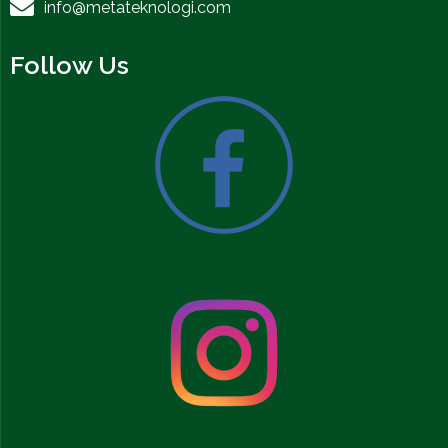
info@metateknologi.com
Follow Us