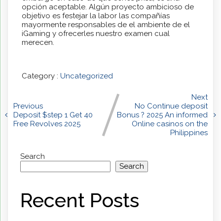
opción aceptable. Algún proyecto ambicioso de
objetivo es festejar la labor las compañías
mayormente responsables de el ambiente de el
iGaming y ofrecerles nuestro examen cual
merecen.
Category :
Uncategorized
Next
Previous
No Continue deposit
Deposit $step 1 Get 40
Bonus ? 2025 An informed
Free Revolves 2025
Online casinos on the
Philippines
Search
Search
Recent Posts