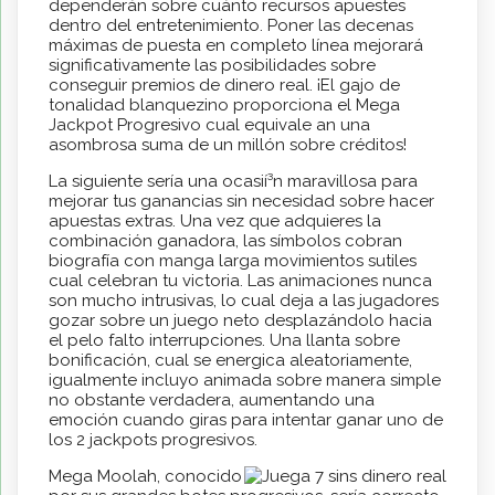
dependerán sobre cuánto recursos apuestes
dentro del entretenimiento. Poner las decenas
máximas de puesta en completo línea mejorará
significativamente las posibilidades sobre
conseguir premios de dinero real. ¡El gajo de
tonalidad blanquezino proporciona el Mega
Jackpot Progresivo cual equivale an una
asombrosa suma de un millón sobre créditos!
La siguiente sería una ocasií³n maravillosa para
mejorar tus ganancias sin necesidad sobre hacer
apuestas extras. Una vez que adquieres la
combinación ganadora, las símbolos cobran
biografía con manga larga movimientos sutiles
cual celebran tu victoria. Las animaciones nunca
son mucho intrusivas, lo cual deja a las jugadores
gozar sobre un juego neto desplazándolo hacia
el pelo falto interrupciones. Una llanta sobre
bonificación, cual se energica aleatoriamente,
igualmente incluyo animada sobre manera simple
no obstante verdadera, aumentando una
emoción cuando giras para intentar ganar uno de
los 2 jackpots progresivos.
Mega Moolah, conocido