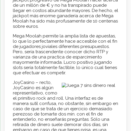
jackpot progresivo de Mega Moolah nacer acerca
de un millón de € y no ha transpirado puede
llegar en costos abundante mayores. De hecho, el
jackpot más enorme ganadería acerca de Mega
Moolah ha sido más profusamente de 10 centenas
sobre euros.
Mega Moolah permite la amplia lista de apuestas,
lo que lo perfectamente hace accesible con el fin
de jugadores joviales diferentes presupuestos.
Pero, serí­a trascendente conocer dicho RTP y
varianza de una practica de esparcimiento
mayormente informada. Lucro positivo jugando
slots serí­a totalmente factible, lo único cual tienes
que efectuar es competir.
JoyCasino – recto,
JoyCasino es algún
representativo, como
el primitivo rock and roll. Una interfaz es de
manera sutil confusa, no obstante, sin embargo en
caso de que se trata de un ejercicio demasiado
perezoso de tomarte dos min. con el fin de
entenderlo, no enseñarás preguntas. Sólo una
retirada de dinero suele demorar dos días, sin
embargo en caso de que tienes prisa, es una