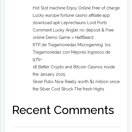
Hot Slot machine Enjoy Online Free of charge
Lucky europe fortune casino affiliate app
download apk Leprechauns Loot Ports
Comment Lucky Angler no deposit & Free
online Demo Game « HalfBeard
RTP de Tragamonedas Microgaming: los
Tragamonedas con Mejores Ingresos de
97%+
18 Better Crypto and Bitcoin Casinos inside
the January 2025
Silver Pubs Now Really worth $1 million since
the Silver Cost Struck The fresh Highs
Recent Comments