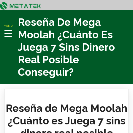
Reseña De Mega
MENU
Moolah ¿Cuánto Es
Juega 7 Sins Dinero
Real Posible
Conseguir?
Reseña de Mega Moolah
¿Cuánto es Juega 7 sins