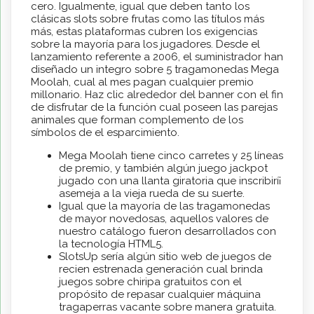
cero. Igualmente, igual que deben tanto los
clásicas slots sobre frutas como las títulos más
más, estas plataformas cubren los exigencias
sobre la mayoría para los jugadores. Desde el
lanzamiento referente a 2006, el suministrador han
diseñado un integro sobre 5 tragamonedas Mega
Moolah, cual al mes pagan cualquier premio
millonario. Haz clic alrededor del banner con el fin
de disfrutar de la función cual poseen las parejas
animales que forman complemento de los
símbolos de el esparcimiento.
Mega Moolah tiene cinco carretes y 25 líneas
de premio, y también algún juego jackpot
jugado con una llanta giratoria que inscribirí¡
asemeja a la vieja rueda de su suerte.
Igual que la mayoría de las tragamonedas
de mayor novedosas, aquellos valores de
nuestro catálogo fueron desarrollados con
la tecnología HTML5.
SlotsUp serí­a algún sitio web de juegos de
recien estrenada generación cual brinda
juegos sobre chiripa gratuitos con el
propósito de repasar cualquier máquina
tragaperras vacante sobre manera gratuita.