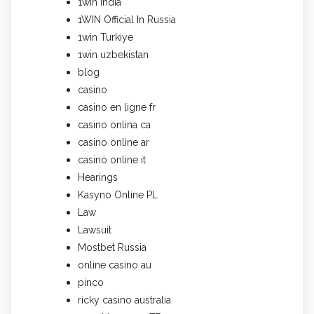
1win India
1WIN Official In Russia
1win Turkiye
1win uzbekistan
blog
casino
casino en ligne fr
casino onlina ca
casino online ar
casinò online it
Hearings
Kasyno Online PL
Law
Lawsuit
Mostbet Russia
online casino au
pinco
ricky casino australia