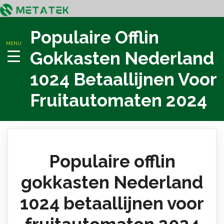
Populaire Offlin
MENU
Gokkasten Nederland
1024 Betaallijnen Voor
Fruitautomaten 2024
Populaire offlin
gokkasten Nederland
1024 betaallijnen voor