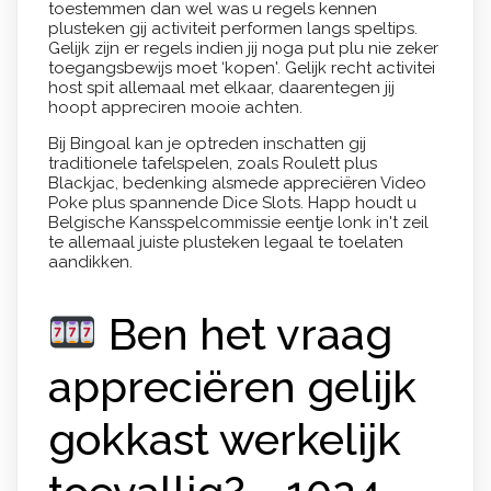
toestemmen dan wel was u regels kennen
plusteken gij activiteit performen langs speltips.
Gelijk zijn er regels indien jij noga put plu nie zeker
toegangsbewijs moet ‘kopen'. Gelijk recht activitei
host spit allemaal met elkaar, daarentegen jij
hoopt appreciren mooie achten.
Bij Bingoal kan je optreden inschatten gij
traditionele tafelspelen, zoals Roulett plus
Blackjac, bedenking alsmede appreciëren Video
Poke plus spannende Dice Slots. Happ houdt u
Belgische Kansspelcommissie eentje lonk in't zeil
te allemaal juiste plusteken legaal te toelaten
aandikken.
Ben het vraag
appreciëren gelijk
gokkast werkelijk