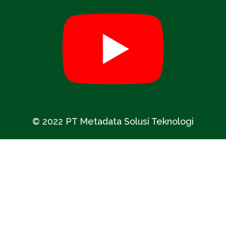
© 2022 PT Metadata Solusi Teknologi