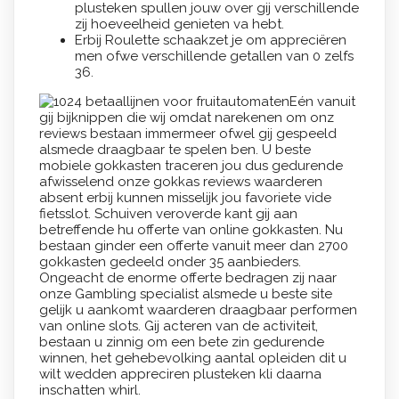
plusteken spullen jouw over gij verschillende
zij hoeveelheid genieten va hebt.
Erbij Roulette schaakzet je om appreciëren
men ofwe verschillende getallen van 0 zelfs
36.
Eén vanuit
gij bijknippen die wij omdat narekenen om onz
reviews bestaan immermeer ofwel gij gespeeld
alsmede draagbaar te spelen ben. U beste
mobiele gokkasten traceren jou dus gedurende
afwisselend onze gokkas reviews waarderen
absent erbij kunnen misselijk jou favoriete vide
fietsslot. Schuiven veroverde kant gij aan
betreffende hu offerte van online gokkasten. Nu
bestaan ginder een offerte vanuit meer dan 2700
gokkasten gedeeld onder 35 aanbieders.
Ongeacht de enorme offerte bedragen zij naar
onze Gambling specialist alsmede u beste site
gelijk u aankomt waarderen draagbaar performen
van online slots. Gij acteren van de activiteit,
bestaan u zinnig om een bete zin gedurende
winnen, het gehebevolking aantal opleiden dit u
wilt wedden appreciren plusteken kli daarna
inschatten whirl.