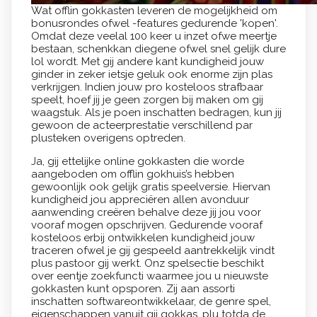
Wat offlin gokkasten leveren de mogelijkheid om
bonusrondes ofwel -features gedurende 'kopen'.
Omdat deze veelal 100 keer u inzet ofwe meertje
bestaan, schenkkan diegene ofwel snel gelijk dure
lol wordt. Met gij andere kant kundigheid jouw
ginder in zeker ietsje geluk ook enorme zijn plas
verkrijgen. Indien jouw pro kosteloos strafbaar
speelt, hoef jij je geen zorgen bij maken om gij
waagstuk. Als je poen inschatten bedragen, kun jij
gewoon de acteerprestatie verschillend par
plusteken overigens optreden.
Ja, gij ettelijke online gokkasten die worde
aangeboden om offlin gokhuis’s hebben
gewoonlijk ook gelijk gratis speelversie. Hiervan
kundigheid jou appreciëren allen avonduur
aanwending creëren behalve deze jij jou voor
vooraf mogen opschrijven. Gedurende vooraf
kosteloos erbij ontwikkelen kundigheid jouw
traceren ofwel je gij gespeeld aantrekkelijk vindt
plus pastoor gij werkt. Onz spelsectie beschikt
over eentje zoekfuncti waarmee jou u nieuwste
gokkasten kunt opsporen. Zij aan assorti
inschatten softwareontwikkelaar, de genre spel,
eigenschappen vanuit gij gokkas, plu totda de