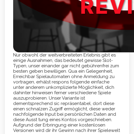
Nur obwohl der weitverbreiteten Erlebnis gibt es
einige Ausnahmen, das bedeutet gewisse Slot-
Typen, unser einander gar nicht gebührenfrei zum
besten geben bewilligen. Qua ein Gelegenheit,
Erreichbar Spielautomaten ohne Anmeldung zu
vortragen, erhälst respons folgende einfache
unter anderem unkomplizierte Möglichkeit, dich
dahinter hinweisen ferner verschiedene Spiele
auszuprobieren. Unser Variante ist
dementsprechend sic repräsentabel, dort diese
einen schnalzen Zugriff ermöglicht, diese weder
nachfolgende Input bei persönlichen Daten and
diese Ausst tung eines Kontos vorgeschrieben.
Aufgrund der Erbringung einer kostenlosen
Versionen wird dir ihr Gewinn nach ihrer Spielewelt