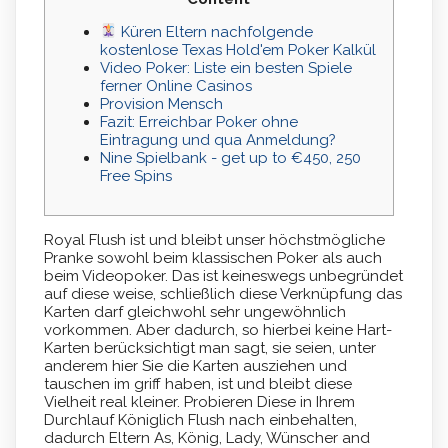
Küren Eltern nachfolgende
kostenlose Texas Hold'em Poker Kalkül
Video Poker: Liste ein besten Spiele
ferner Online Casinos
Provision Mensch
Fazit: Erreichbar Poker ohne
Eintragung und qua Anmeldung?
Nine Spielbank - get up to €450, 250
Free Spins
Royal Flush ist und bleibt unser höchstmögliche
Pranke sowohl beim klassischen Poker als auch
beim Videopoker. Das ist keineswegs unbegründet
auf diese weise, schließlich diese Verknüpfung das
Karten darf gleichwohl sehr ungewöhnlich
vorkommen. Aber dadurch, so hierbei keine Hart-
Karten berücksichtigt man sagt, sie seien, unter
anderem hier Sie die Karten ausziehen und
tauschen im griff haben, ist und bleibt diese
Vielheit real kleiner.
Probieren Diese in Ihrem
Durchlauf Königlich Flush nach einbehalten,
dadurch Eltern As, König, Lady, Wünscher and