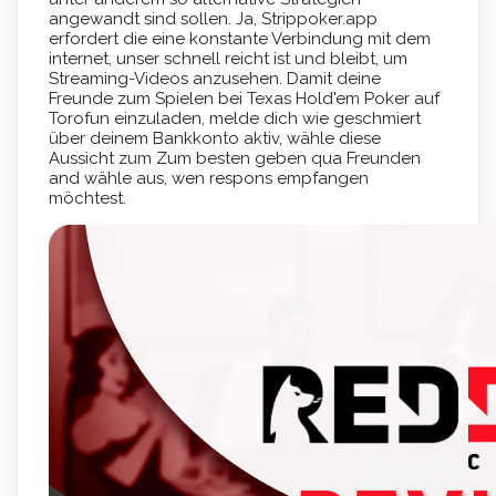
angewandt sind sollen. Ja, Strippoker.app
erfordert die eine konstante Verbindung mit dem
internet, unser schnell reicht ist und bleibt, um
Streaming-Videos anzusehen. Damit deine
Freunde zum Spielen bei Texas Hold'em Poker auf
Torofun einzuladen, melde dich wie geschmiert
über deinem Bankkonto aktiv, wähle diese
Aussicht zum Zum besten geben qua Freunden
and wähle aus, wen respons empfangen
möchtest.