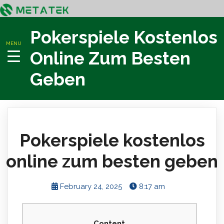
Pokerspiele Kostenlos
MENU
Online Zum Besten
Geben
Pokerspiele kostenlos
online zum besten geben
February 24, 2025
8:17 am
Content