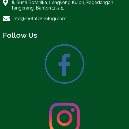
Jl. Bumi Botanika, Lengkong Kulon, Pagedangan
Tangerang, Banten 15331
info@metateknologi.com
Follow Us