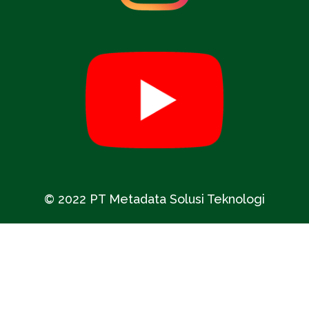
© 2022 PT Metadata Solusi Teknologi