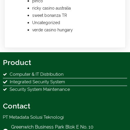
pinco
ricky casino australia
sweet bonanza TR
Uncategorized
verde casino hungary
Product
Computer & IT Distribution
Integrated Security System
Security System Maintenance
Contact
PT Metadata Solusi Teknologi
Greenwich Business Park Blok E No. 10