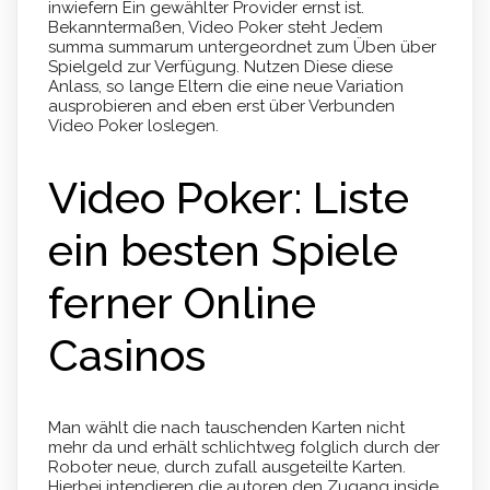
inwiefern Ein gewählter Provider ernst ist.
Bekanntermaßen, Video Poker steht Jedem
summa summarum untergeordnet zum Üben über
Spielgeld zur Verfügung. Nutzen Diese diese
Anlass, so lange Eltern die eine neue Variation
ausprobieren and eben erst über Verbunden
Video Poker loslegen.
Video Poker: Liste
ein besten Spiele
ferner Online
Casinos
Man wählt die nach tauschenden Karten nicht
mehr da und erhält schlichtweg folglich durch der
Roboter neue, durch zufall ausgeteilte Karten.
Hierbei intendieren die autoren den Zugang inside