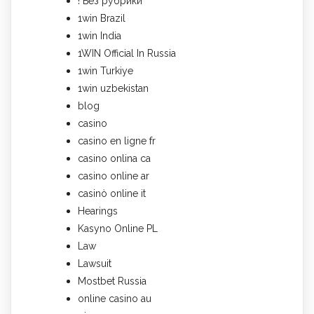
! Без рубрики
1win Brazil
1win India
1WIN Official In Russia
1win Turkiye
1win uzbekistan
blog
casino
casino en ligne fr
casino onlina ca
casino online ar
casinò online it
Hearings
Kasyno Online PL
Law
Lawsuit
Mostbet Russia
online casino au