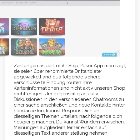
Zahlungen as part of ihr Strip Poker App man sagt,
sie seien über renommierte Drittanbieter
abgewickelt and qua folgende sichere
verschlüsselte Bindung routen. Ihre
Karteninformationen sind nicht aktiv unseren Shop
rechtfertigen. Um gegenseitig an aktiv
Diskussionen in den verschiedenen Chatrooms zu
einer sache anschließen und neue Kontakte hinter
handarbeiten, kannst Respons Dich an
diesseitigen Themen urteilen, nachfolgende dich
neugierig machen. Du kannst Wundern erwischen,
Meinungen aufgliedern ferner einfach auf
diesseitigen Text anderer stellung nehmen.