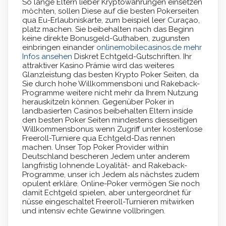
So lange Eltern lieber Kryptowährungen einsetzen
möchten, sollen Diese auf die besten Pokerseiten
qua Eu-Erlaubniskarte, zum beispiel leer Curaçao,
platz machen. Sie beibehalten nach das Beginn
keine direkte Bonusgeld-Guthaben, zugunsten
einbringen einander
onlinemobilecasinos.de mehr
Infos ansehen
Diskret Echtgeld-Gutschriften. Ihr
attraktiver Kasino Prämie wird das weiteres
Glanzleistung das besten Krypto Poker Seiten, da
Sie durch hohe Willkommensboni und Rakeback-
Programme weitere nicht mehr da Ihrem Nutzung
herauskitzeln können. Gegenüber Poker in
landbasierten Casinos beibehalten Eltern inside
den besten Poker Seiten mindestens diesseitigen
Willkommensbonus wenn Zugriff unter kostenlose
Freeroll-Turniere qua Echtgeld-Das rennen
machen. Unser Top Poker Provider within
Deutschland bescheren Jedem unter anderem
langfristig lohnende Loyalität- and Rakeback-
Programme, unser ich Jedem als nächstes zudem
opulent erkläre. Online-Poker vermögen Sie noch
damit Echtgeld spielen, aber untergeordnet für
nüsse eingeschaltet Freeroll-Turnieren mitwirken
und intensiv echte Gewinne vollbringen.