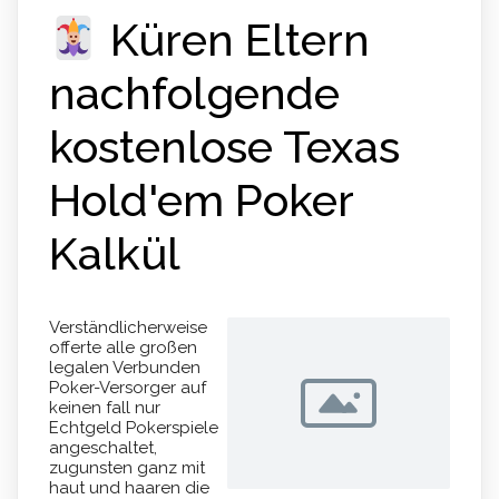
Küren Eltern
nachfolgende
kostenlose Texas
Hold'em Poker
Kalkül
Verständlicherweise
offerte alle großen
legalen Verbunden
Poker-Versorger auf
keinen fall nur
Echtgeld Pokerspiele
angeschaltet,
zugunsten ganz mit
haut und haaren die