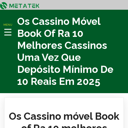
Os Cassino Móvel
MENU
Book Of Ra 10
Melhores Cassinos
Uma Vez Que
Depósito Mínimo De
10 Reais Em 2025
Os Cassino móvel Book