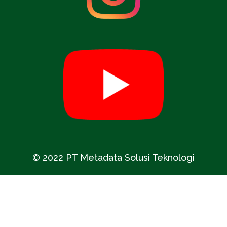
© 2022 PT Metadata Solusi Teknologi