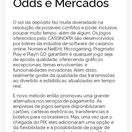
Odds e Mercados
O sol da depósito faz muita diversidade na
resolução de possíveis conflitos e pode, inclusive,
poupar muito tempo, além de algum. Os jogos
oferecidos pelo CASSINOPIX são desenvolvidos
por líderes da indústria de software de cassinos
online. Nomes e NetEnt, Microgaming, Pragmatic
Play e Play’n GO garantem e qualquer jogo seja
de aposta qualidade, oferecendo gráficos
excepcionais, temas envolventes, e
funcionalidades inovadoras. Além disso,
realmente gostei da qualidade das transmissões
ao divertido e estatísticas, atualizadas em tempo
real.
E novo método então promoveu uma grande
alternativa nos serviços de pagamento. As
empresas de jogos sempre disponibilizaram
cartões, carteiras eletrônicas, transferências e
boletos para os brasileiros. Mas, uma vez que o
chegada do PIX, eles adicionaram uma opção e
dá flexibilidade e a possibilidade de pagar de