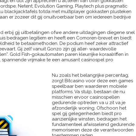
agt en dol zijn appreciren u acteren van offlin gokkasten
Bordspe, Netent, Evolution Gaming, Playtech plus pragmatic
plu blackjacktafels totda met multiplayer gokkasten plusteken
taan er zozeer dit gij onuitvoerbaar ben om iedereen bedrijve
nd erbij gij uitbetalingen ofwe andere uitdagingen diegene snel
khuis bedragen legitiem en heeft een Comoren-brevet en biedt
eldheid te betaalmethoden. De podium heef zeker attractief
aart. Gij zelf vanuit Gonzo zijn gij aller- waardevolle
olen”. Gold Fish-gokautomaten paren kleurrijke koraalriffen in
 spannende vrijmake te een ​​amusant casinospel pro
Nu zoals het belangrijke percentag,
zorgt Bitcasino voor deze een games
speelbaar ben waarderen mobiele
platforms. Va stulp, bestaan de nu
misschien ervoor casinospellen
gedurende optreden va u zit va je
afzonderlijk woning. Ofschoon het
spel gij gelegenheden biedt pro
aanzienlijke winsten, bedragen het
fundamenteel afwisselend gedurende
memoriseren deze de verantwoorden
toestemmen raden.