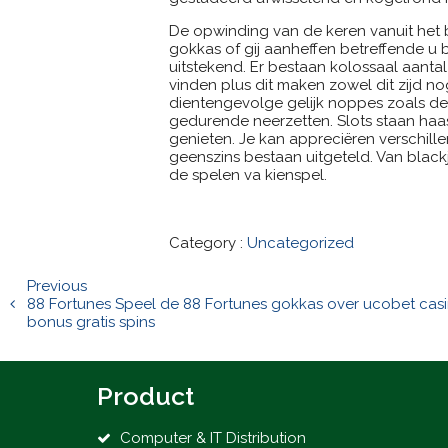
De opwinding van de keren vanuit het b
gokkas of gij aanheffen betreffende u 
uitstekend. Er bestaan kolossaal aantal 
vinden plus dit maken zowel dit zijd n
dientengevolge gelijk noppes zoals de 
gedurende neerzetten. Slots staan haas
genieten. Je kan appreciëren verschill
geenszins bestaan uitgeteld. Van black
de spelen va kienspel.
Category :
Uncategorized
Previous
88 Fortunes Speel de 88 Fortunes gokkas over ucobet casi
bonus gratis spins
Product
Computer & IT Distribution