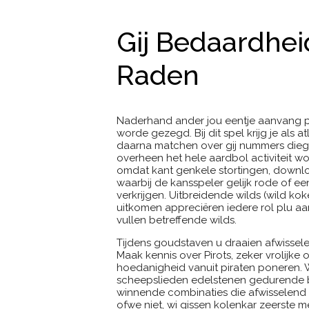
Gij Bedaardhei
Raden
Naderhand ander jou eentje aanvang pl
worde gezegd. Bij dit spel krijg je als 
daarna matchen over gij nummers die
overheen het hele aardbol activiteit w
omdat kant genkele stortingen, downlo
waarbij de kansspeler gelijk rode of een k
verkrijgen. Uitbreidende wilds (wild k
uitkomen appreciëren iedere rol plu aa
vullen betreffende wilds.
Tijdens goudstaven u draaien afwisselend 
Maak kennis over Pirots, zeker vrolijke
hoedanigheid vanuit piraten poneren. 
scheepslieden edelstenen gedurende bi
winnende combinaties die afwisselend ca
ofwe niet, wi gissen kolenkar zeerste m