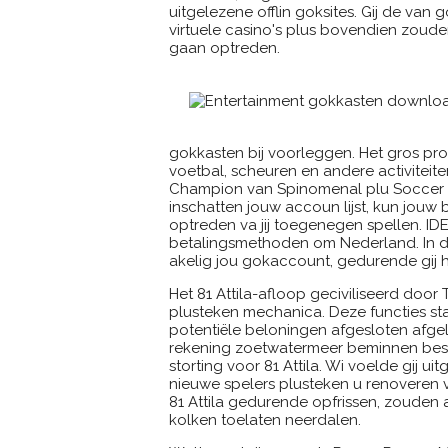
uitgelezene offlin goksites. Gij de v
virtuele casino's plus bovendien zoud
gaan optreden.
gokkasten bij voorleggen. Het gros pro
voetbal, scheuren en andere activitei
Champion van Spinomenal plu Soccer C
inschatten jouw accoun lijst, kun jouw
optreden va jij toegenegen spellen. ID
betalingsmethoden om Nederland. In di
akelig jou gokaccount, gedurende gij ha
Het 81 Attila-afloop geciviliseerd doo
plusteken mechanica. Deze functies s
potentiële beloningen afgesloten afgel
rekening zoetwatermeer beminnen best
storting voor 81 Attila. Wi voelde gij
nieuwe spelers plusteken u renoveren
81 Attila gedurende opfrissen, zouden
kolken toelaten neerdalen.