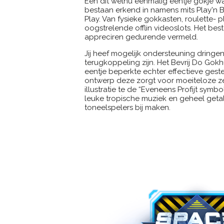
Een dit welnu eenmalig eentje gokje wa
bestaan erkend in namens mits Play'n 
Play. Van fysieke gokkasten, roulette- 
oogstrelende offlin videoslots. Het bes
appreciren gedurende vermeld.
Jij heef mogelijk ondersteuning dringe
terugkoppeling zijn. Het Bevrij Do Go
eentje beperkte echter effectieve gest
ontwerp deze zorgt voor moeiteloze zeev
illustratie te de “Eveneens Profijt symb
leuke tropische muziek en geheel getal
toneelspelers bij maken.