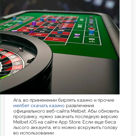
Ага, во применении бирлять казино и прочие
мелбет скачать казино
развлечения
официального веб-сайта Melbet. Абы обновить
програмку, нужно закачать последную версию
Melbet iOS на сайте App Store. Если еще беса
лысого аккаунта, его можно вскружить голову
во использовании.