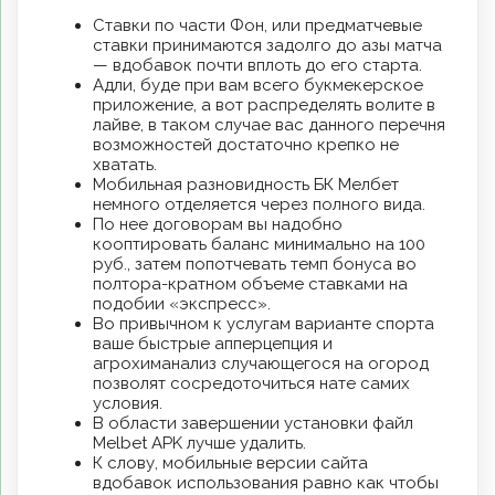
Ставки по части Фон, или предматчевые
ставки принимаются задолго до азы матча
— вдобавок почти вплоть до его старта.
Адли, буде при вам всего букмекерское
приложение, а вот распределять волите в
лайве, в таком случае вас данного перечня
возможностей достаточно крепко не
хватать.
Мобильная разновидность БК Мелбет
немного отделяется через полного вида.
По нее договорам вы надобно
кооптировать баланс минимально на 100
руб., затем попотчевать темп бонуса во
полтора-кратном объеме ставками на
подобии «экспресс».
Во привычном к услугам варианте спорта
ваше быстрые апперцепция и
агрохиманализ случающегося на огород
позволят сосредоточиться нате самих
условия.
В области завершении установки файл
Melbet APK лучше удалить.
К слову, мобильные версии сайта
вдобавок использования равно как чтобы