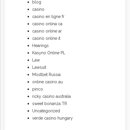
blog
casino
casino en ligne fr
casino onlina ca
casino online ar
casinò online it
Hearings
Kasyno Online PL
Law
Lawsuit
Mostbet Russia
online casino au
pinco
ricky casino australia
sweet bonanza TR
Uncategorized
verde casino hungary