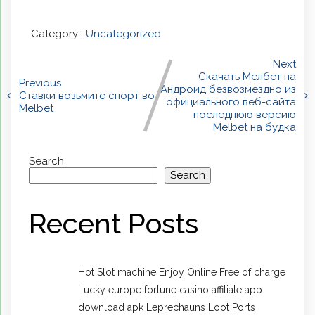
Category :
Uncategorized
Next
Скачать Мелбет на
Previous
Андроид безвозмездно из
Ставки возьмите спорт во
официального веб-сайта
Melbet
последнюю версию
Melbet на будка
Search
Search
Recent Posts
Hot Slot machine Enjoy Online Free of charge
Lucky europe fortune casino affiliate app
download apk Leprechauns Loot Ports