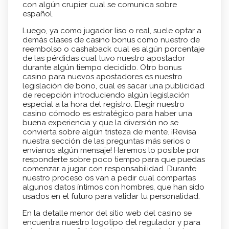
con algún crupier cual se comunica sobre
español.
Luego, ya como jugador liso o real, suele optar a
demás clases de casino bonus como nuestro de
reembolso o cashaback cual es algún porcentaje
de las pérdidas cual tuvo nuestro apostador
durante algún tiempo decidido. Otro bonus
casino para nuevos apostadores es nuestro
legislación de bono, cual es sacar una publicidad
de recepción introduciendo algún legislación
especial a la hora del registro. Elegir nuestro
casino cómodo es estratégico para haber una
buena experiencia y que la diversión no se
convierta sobre algún tristeza de mente. ¡Revisa
nuestra sección de las preguntas más serios o
envíanos algún mensaje! Haremos lo posible por
responderte sobre poco tiempo para que puedas
comenzar a jugar con responsabilidad. Durante
nuestro proceso os van a pedir cual compartas
algunos datos íntimos con hombres, que han sido
usados en el futuro para validar tu personalidad.
En la detalle menor del sitio web del casino se
encuentra nuestro logotipo del regulador y para