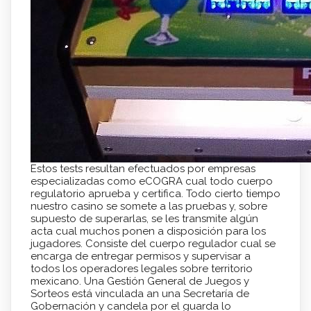
Estos tests resultan efectuados por empresas
especializadas como eCOGRA cual todo cuerpo
regulatorio aprueba y certifica. Todo cierto tiempo
nuestro casino se somete a las pruebas y, sobre
supuesto de superarlas, se les transmite algún
acta cual muchos ponen a disposición para los
jugadores. Consiste del cuerpo regulador cual se
encarga de entregar permisos y supervisar a
todos los operadores legales sobre territorio
mexicano. Una Gestión General de Juegos y
Sorteos está vinculada an una Secretaría de
Gobernación y candela por el guarda lo