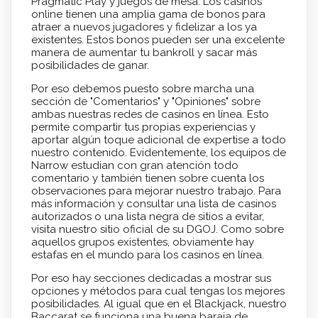
Pragmatic Play y juegos de mesa.
Los casinos
online tienen una amplia gama de bonos para
atraer a nuevos jugadores y fidelizar a los ya
existentes. Estos bonos pueden ser una excelente
manera de aumentar tu bankroll y sacar más
posibilidades de ganar.
Por eso debemos puesto sobre marcha una
sección de "Comentarios" y "Opiniones" sobre
ambas nuestras redes de casinos en línea. Esto
permite compartir tus propias experiencias y
aportar algún toque adicional de expertise a todo
nuestro contenido. Evidentemente, los equipos de
Narrow estudian con gran atención todo
comentario y también tienen sobre cuenta los
observaciones para mejorar nuestro trabajo. Para
más información y consultar una lista de casinos
autorizados o una lista negra de sitios a evitar,
visita nuestro sitio oficial de su DGOJ. Como sobre
aquellos grupos existentes, obviamente hay
estafas en el mundo para los casinos en línea.
Por eso hay secciones dedicadas a mostrar sus
opciones y métodos para cual tengas los mejores
posibilidades. Al igual que en el Blackjack, nuestro
Baccarat se funciona una buena baraja de