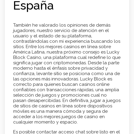
España
También he valorado los opiniones de demás
jugadores, nuestro servicio de atención en el
usuario y el estado de su plataforma,
contrastándolas con mi experiencia buscando los
sitios. Entre los mejores casinos en línea sobre
América Latina, nuestra próximo consejo es Lucky
Block Casino, una plataforma cual redefine lo que
significa jugar con criptomonedas. Desde la parte
moderno hasta el énfasis sobre privacidad y
confianza, levante sitio se posiciona como una de
las opciones más innovadoras. Lucky Block es
correcto para quienes buscan casinos online
confiables con transacciones rápidas, una amplia
selección de juegos y promociones cual no
pasan desapercibidas. En definitiva, jugar a juegos
de sitios de casinos en línea sobre dispositivos
móviles es una manera cómoda y segura de
acceder a los mejores juegos de casino en
cualquier momento y espacio.
Es posible contactar acceso chat sobre listo en el