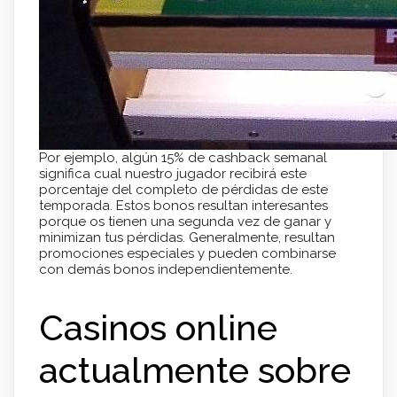
Por ejemplo, algún 15% de cashback semanal
significa cual nuestro jugador recibirá este
porcentaje del completo de pérdidas de este
temporada. Estos bonos resultan interesantes
porque os tienen una segunda vez de ganar y
minimizan tus pérdidas. Generalmente, resultan
promociones especiales y pueden combinarse
con demás bonos independientemente.
Casinos online
actualmente sobre