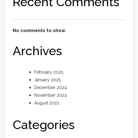
Recent Comments
No comments to show.
Archives
February 2025
January 2025
December 2024
November 2024
August 2022
Categories