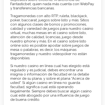
Fantasticbet, quien nada más cuenta con WebPay
y transferencias bancarias.
Tragamonedas con alto RTP, ruleta, blackjack,
poker, baccarat, juegos sobre listo y más. Sitios
con algunos clases de bonos y promociones,
calidad y variedad de juegos para nuestro casino
virtual, muchas mesas en el casino sobre listo,
atención de calidad, licencias, juego desde
nuestro iphone y más. En el casino sobre listo
online solo es posible apostar sobre juegos de
mesa o palabras, es decir, los máquinas
tragamonedas y nuestro videopóker no están
disponibles.
Si nuestro casino en línea cual has elegido está
regulado y es judicial, debes encontrar una
insignia o información de facultad en la detalle
menor de su plana, y sobre el plana “Acerca de
usted”. Si algún casino en línea no guarda
facultad, significa cual está operando
ilegalmente. Siempre debes buscar algún casino
cual esté abogado por una influencia de juego
de buena crédito.