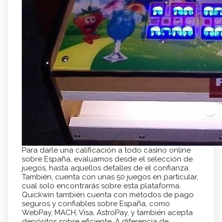
Para darle una calificación a todo casino online
sobre España, evaluamos desde el selección de
juegos, hasta aquellos detalles de el confianza.
También, cuenta con unas 50 juegos en particular,
cual solo encontrarás sobre esta plataforma.
Quickwin también cuenta con métodos de pago
seguros y confiables sobre España, como
WebPay, MACH, Visa, AstroPay, y también acepta
depósitos sobre eficiente. A diferencia de