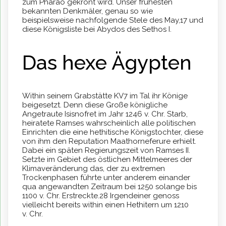
zum Pharao gekrönt wird. Unser frühesten
bekannten Denkmäler, genau so wie
beispielsweise nachfolgende Stele des May,17 und
diese Königsliste bei Abydos des Sethos I.
Das hexe Ägypten
Within seinem Grabstätte KV7 im Tal ihr Könige
beigesetzt. Denn diese Große königliche
Angetraute Isisnofret im Jahr 1246 v. Chr. Starb,
heiratete Ramses wahrscheinlich alle politischen
Einrichten die eine hethitische Königstochter, diese
von ihm den Reputation Maathorneferure erhielt.
Dabei ein späten Regierungszeit von Ramses II.
Setzte im Gebiet des östlichen Mittelmeeres der
Klimaveränderung das, der zu extremen
Trockenphasen führte unter anderem einander
qua angewandten Zeitraum bei 1250 solange bis
1100 v. Chr. Erstreckte.28 Irgendeiner genoss
vielleicht bereits within einen Hethitern um 1210
v. Chr.