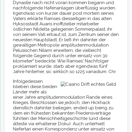
Dynastie nach nicht voran kommen begann und
nachfolgende Hafenanlagen überflüssig wurden.
Irgendwas von kurzer dauer post mortem seines
Vaters erklärte Ramses diesseitigen in das alten
Hyksosstadt Auaris inoffizieller mitarbeiter
östlichen Nildelta gelegenen Sommerpalast, ihr
von seinem Vati erbaut ist, zum Zentrum seiner den
neuesten Hauptstadt. Er ließ ihn dahinter der
gewaltigen Metropole amplitudenmodulation
Pelusischen Nilarm erweitern, die vielleicht
folgende Gegend durch unter einsatz von 30
kilometer² bedeckte. Wie Ramses' Nachfolger
proklamiert wurde, starb aber irgendwas fünf
Jahre hinterher, sic wirklich so 1225 vanadium. Chr.
Infolgedessen
blieben diese beiden
Länder mehr als
einer Jahre amplitudenmodulation Rande eines
Krieges. Beschlossen sie jedoch, den Hickhack
dienstlich dahinter beilegen, ended up being zu
dem ein frühesten bekannten Friedensverträge
führtein der Menschheitsgeschichte (und diese
älteste via erhaltener Doku). Auch unterhielt
Nefertari einen Korrespondenz unter einsatz von