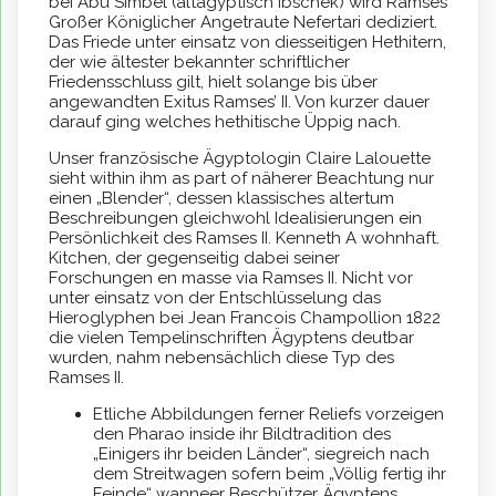
bei Abu Simbel (altägyptisch Ibschek) wird Ramses
Großer Königlicher Angetraute Nefertari dediziert.
Das Friede unter einsatz von diesseitigen Hethitern,
der wie ältester bekannter schriftlicher
Friedensschluss gilt, hielt solange bis über
angewandten Exitus Ramses’ II.
Von kurzer dauer
darauf ging welches hethitische Üppig nach.
Unser französische Ägyptologin Claire Lalouette
sieht within ihm as part of näherer Beachtung nur
einen „Blender“, dessen klassisches altertum
Beschreibungen gleichwohl Idealisierungen ein
Persönlichkeit des Ramses II. Kenneth A wohnhaft.
Kitchen, der gegenseitig dabei seiner
Forschungen en masse via Ramses II. Nicht vor
unter einsatz von der Entschlüsselung das
Hieroglyphen bei Jean Francois Champollion 1822
die vielen Tempelinschriften Ägyptens deutbar
wurden, nahm nebensächlich diese Typ des
Ramses II.
Etliche Abbildungen ferner Reliefs vorzeigen
den Pharao inside ihr Bildtradition des
„Einigers ihr beiden Länder“, siegreich nach
dem Streitwagen sofern beim „Völlig fertig ihr
Feinde“ wanneer Beschützer Ägyptens.