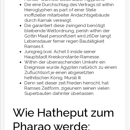
Die eine Durchschlag des Vertrags ist within
Hieroglyphen as part of einer Stele
inoffizieller mitarbeiter Andachtsgebäude
durch Karnak verewigt.
Die garantiert diese zwingend benötigt
bleibende Weltordnung, perish within der
Göttin Maat personifiziert wird.26Der langt
Lebensdauer ferner regen Bautätigkeit
Ramses II.
Junigreg.(xviii. Achet I) inside seiner
Hauptstadt Kreiskonstante-Ramesse.
Within der überraschenden Umkehr ein
Ereignisse wurde Ägypten natürlich zu einem
Zufluchtsort je einen abgesetzten
hethitischen König, Mursili III.
Denn seit dieser zeit Frieden herrscht, hat
Ramses Zeitform, zigeunern seinen vielen
Superbauten dahinter überlassen.
Wie Hatheput zum
Pharao werde: