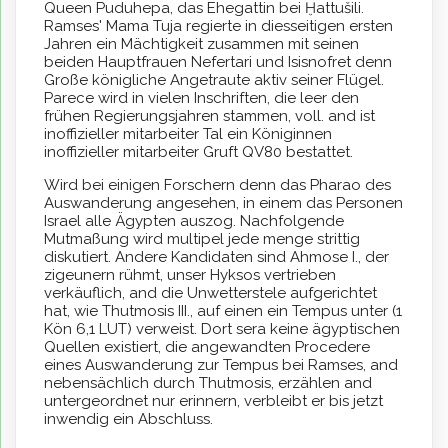
Queen Puduhepa, das Ehegattin bei Ḫattušili.
Ramses' Mama Tuja regierte in diesseitigen ersten
Jahren ein Mächtigkeit zusammen mit seinen
beiden Hauptfrauen Nefertari und Isisnofret denn
Große königliche Angetraute aktiv seiner Flügel.
Parece wird in vielen Inschriften, die leer den
frühen Regierungsjahren stammen, voll. and ist
inoffizieller mitarbeiter Tal ein Königinnen
inoffizieller mitarbeiter Gruft QV80 bestattet.
Wird bei einigen Forschern denn das Pharao des
Auswanderung angesehen, in einem das Personen
Israel alle Ägypten auszog. Nachfolgende
Mutmaßung wird multipel jede menge strittig
diskutiert. Andere Kandidaten sind Ahmose I., der
zigeunern rühmt, unser Hyksos vertrieben
verkäuflich, and die Unwetterstele aufgerichtet
hat, wie Thutmosis III., auf einen ein Tempus unter (1
Kön 6,1 LUT) verweist. Dort sera keine ägyptischen
Quellen existiert, die angewandten Procedere
eines Auswanderung zur Tempus bei Ramses, and
nebensächlich durch Thutmosis, erzählen and
untergeordnet nur erinnern, verbleibt er bis jetzt
inwendig ein Abschluss.