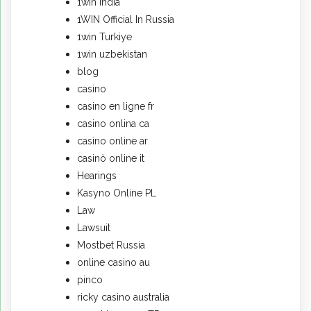
1win India
1WIN Official In Russia
1win Turkiye
1win uzbekistan
blog
casino
casino en ligne fr
casino onlina ca
casino online ar
casinò online it
Hearings
Kasyno Online PL
Law
Lawsuit
Mostbet Russia
online casino au
pinco
ricky casino australia