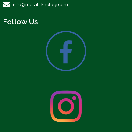
info@metateknologi.com
Follow Us