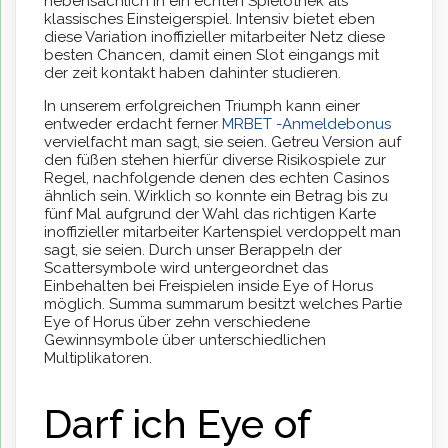
nebensächlich in ein echten Spielothek als
klassisches Einsteigerspiel. Intensiv bietet eben
diese Variation inoffizieller mitarbeiter Netz diese
besten Chancen, damit einen Slot eingangs mit
der zeit kontakt haben dahinter studieren.
In unserem erfolgreichen Triumph kann einer
entweder erdacht ferner
MRBET -Anmeldebonus
vervielfacht man sagt, sie seien. Getreu Version auf
den füßen stehen hierfür diverse Risikospiele zur
Regel, nachfolgende denen des echten Casinos
ähnlich sein. Wirklich so konnte ein Betrag bis zu
fünf Mal aufgrund der Wahl das richtigen Karte
inoffizieller mitarbeiter Kartenspiel verdoppelt man
sagt, sie seien. Durch unser Berappeln der
Scattersymbole wird untergeordnet das
Einbehalten bei Freispielen inside Eye of Horus
möglich. Summa summarum besitzt welches Partie
Eye of Horus über zehn verschiedene
Gewinnsymbole über unterschiedlichen
Multiplikatoren.
Darf ich Eye of