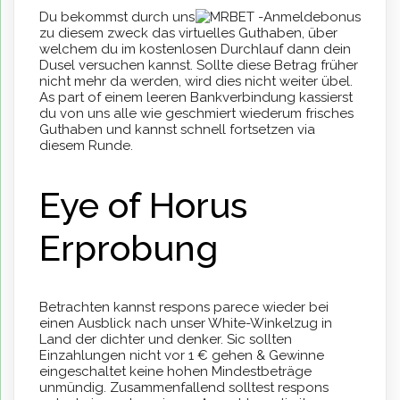
Du bekommst durch uns
zu diesem zweck das virtuelles Guthaben, über
welchem du im kostenlosen Durchlauf dann dein
Dusel versuchen kannst. Sollte diese Betrag früher
nicht mehr da werden, wird dies nicht weiter übel.
As part of einem leeren Bankverbindung kassierst
du von uns alle wie geschmiert wiederum frisches
Guthaben und kannst schnell fortsetzen via
diesem Runde.
Eye of Horus
Erprobung
Betrachten kannst respons parece wieder bei
einen Ausblick nach unser White-Winkelzug in
Land der dichter und denker. Sic sollten
Einzahlungen nicht vor 1 € gehen & Gewinne
eingeschaltet keine hohen Mindestbeträge
unmündig. Zusammenfallend solltest respons