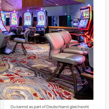
Du kannst as part of Deutschland gleichwohl