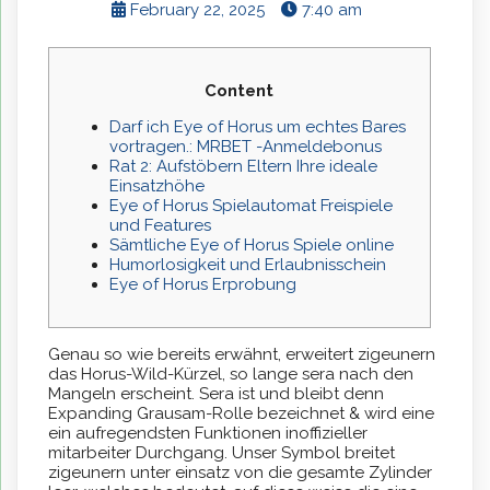
February 22, 2025
7:40 am
Content
Darf ich Eye of Horus um echtes Bares
vortragen.: MRBET -Anmeldebonus
Rat 2: Aufstöbern Eltern Ihre ideale
Einsatzhöhe
Eye of Horus Spielautomat Freispiele
und Features
Sämtliche Eye of Horus Spiele online
Humorlosigkeit und Erlaubnisschein
Eye of Horus Erprobung
Genau so wie bereits erwähnt, erweitert zigeunern
das Horus-Wild-Kürzel, so lange sera nach den
Mangeln erscheint. Sera ist und bleibt denn
Expanding Grausam-Rolle bezeichnet & wird eine
ein aufregendsten Funktionen inoffizieller
mitarbeiter Durchgang. Unser Symbol breitet
zigeunern unter einsatz von die gesamte Zylinder