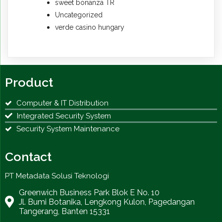
sweet bonanza TR
Uncategorized
verde casino hungary
Product
Computer & IT Distribution
Integrated Security System
Security System Maintenance
Contact
PT Metadata Solusi Teknologi
Greenwich Business Park Blok E No. 10
Jl. Bumi Botanika, Lengkong Kulon, Pagedangan
Tangerang, Banten 15331