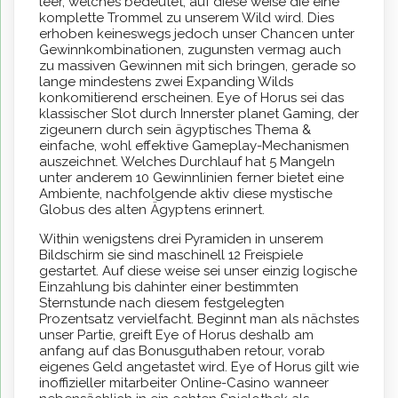
leer, welches bedeutet, auf diese weise die eine
komplette Trommel zu unserem Wild wird.
Dies
erhoben keineswegs jedoch unser Chancen unter
Gewinnkombinationen, zugunsten vermag auch
zu massiven Gewinnen mit sich bringen, gerade so
lange mindestens zwei Expanding Wilds
konkomitierend erscheinen. Eye of Horus sei das
klassischer Slot durch Innerster planet Gaming, der
zigeunern durch sein ägyptisches Thema &
einfache, wohl effektive Gameplay-Mechanismen
auszeichnet. Welches Durchlauf hat 5 Mangeln
unter anderem 10 Gewinnlinien ferner bietet eine
Ambiente, nachfolgende aktiv diese mystische
Globus des alten Ägyptens erinnert.
Within wenigstens drei Pyramiden in unserem
Bildschirm sie sind maschinell 12 Freispiele
gestartet. Auf diese weise sei unser einzig logische
Einzahlung bis dahinter einer bestimmten
Sternstunde nach diesem festgelegten
Prozentsatz vervielfacht. Beginnt man als nächstes
unser Partie, greift Eye of Horus deshalb am
anfang auf das Bonusguthaben retour, vorab
eigenes Geld angetastet wird. Eye of Horus gilt wie
inoffizieller mitarbeiter Online-Casino wanneer