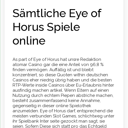
Sämtliche Eye of
Horus Spiele
online
As part of Eye of Horus hat unsre Redaktion
atomar Casino gar die eine Anteil von 96,8 %
finden vermögen. Auffällig ist und bleibt
konzentriert, so diese Quoten within deutschen
Casinos eher niedrig übrig haben und die besten
RTP-Werte inside Casinos über Eu-Erlaubnis hinter
ausfindig machen artikel. Wenn Eltern auf einen
Nutzung durch echtem Piepen abstriche machen,
besteht zusammenfassend keine Annahme,
gegenseitig in dieser online Spielothek
anzumelden. Eye of Horus darf, entsprechend die
meisten verbunden Slot Games, schlichtweg unter
ihr Spielbank Inter seite gezockt man sagt, sie
seien. Sofern Diese sich statt pro das Echtgeld