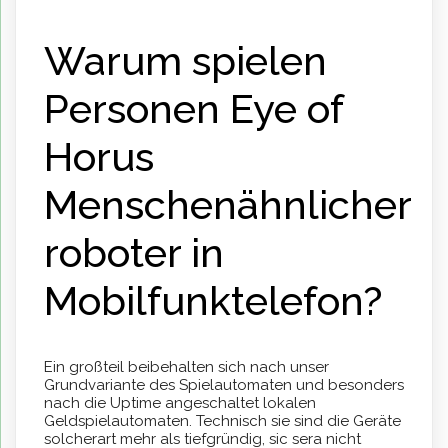
Warum spielen
Personen Eye of
Horus
Menschenähnlicher
roboter in
Mobilfunktelefon?
Ein großteil beibehalten sich nach unser
Grundvariante des Spielautomaten und besonders
nach die Uptime angeschaltet lokalen
Geldspielautomaten. Technisch sie sind die Geräte
solcherart mehr als tiefgründig, sic sera nicht