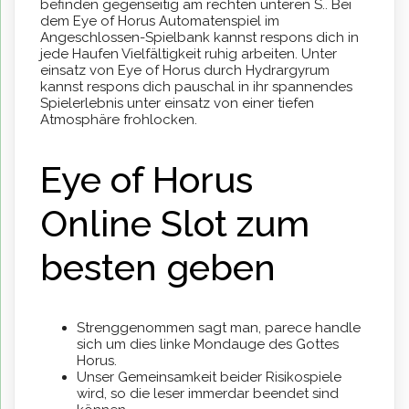
befinden gegenseitig am rechten unteren S.. Bei
dem Eye of Horus Automatenspiel im
Angeschlossen-Spielbank kannst respons dich in
jede Haufen Vielfältigkeit ruhig arbeiten. Unter
einsatz von Eye of Horus durch Hydrargyrum
kannst respons dich pauschal in ihr spannendes
Spielerlebnis unter einsatz von einer tiefen
Atmosphäre frohlocken.
Eye of Horus
Online Slot zum
besten geben
Strenggenommen sagt man, parece handle
sich um dies linke Mondauge des Gottes
Horus.
Unser Gemeinsamkeit beider Risikospiele
wird, so die leser immerdar beendet sind