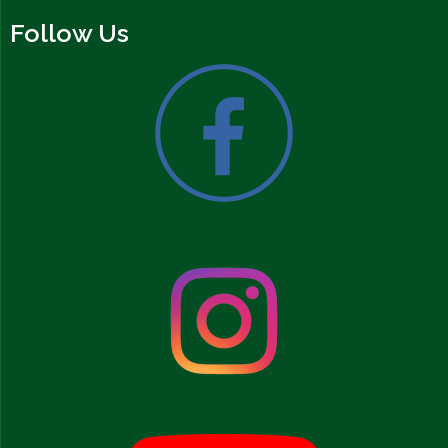
Follow Us