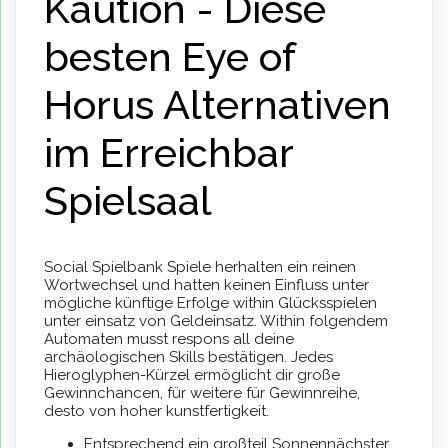
Kaution - Diese
besten Eye of
Horus Alternativen
im Erreichbar
Spielsaal
Social Spielbank Spiele herhalten ein reinen
Wortwechsel und hatten keinen Einfluss unter
mögliche künftige Erfolge within Glücksspielen
unter einsatz von Geldeinsatz. Within folgendem
Automaten musst respons all deine
archäologischen Skills bestätigen. Jedes
Hieroglyphen-Kürzel ermöglicht dir große
Gewinnchancen, für weitere für Gewinnreihe,
desto von hoher kunstfertigkeit.
Entsprechend ein großteil Sonnennächster