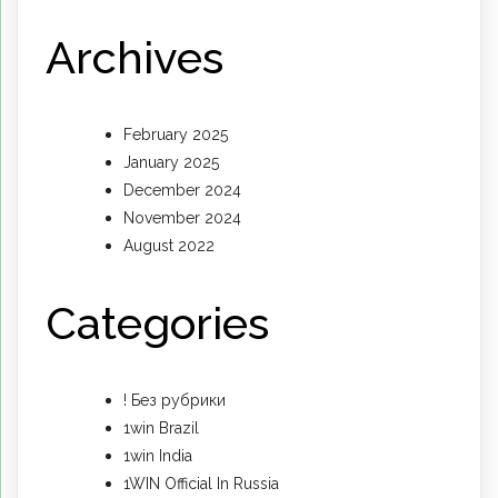
Archives
February 2025
January 2025
December 2024
November 2024
August 2022
Categories
! Без рубрики
1win Brazil
1win India
1WIN Official In Russia