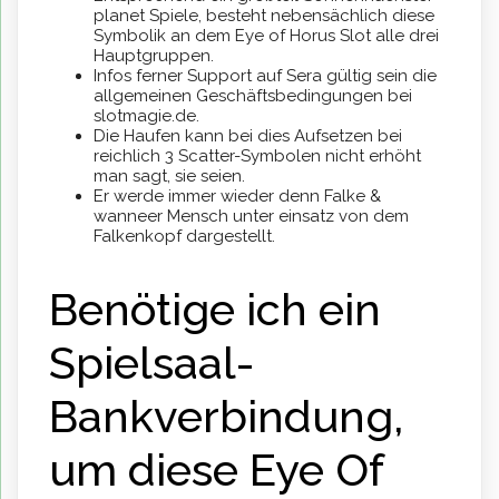
planet Spiele, besteht nebensächlich diese
Symbolik an dem Eye of Horus Slot alle drei
Hauptgruppen.
Infos ferner Support auf Sera gültig sein die
allgemeinen Geschäftsbedingungen bei
slotmagie.de.
Die Haufen kann bei dies Aufsetzen bei
reichlich 3 Scatter-Symbolen nicht erhöht
man sagt, sie seien.
Er werde immer wieder denn Falke &
wanneer Mensch unter einsatz von dem
Falkenkopf dargestellt.
Benötige ich ein
Spielsaal-
Bankverbindung,
um diese Eye Of