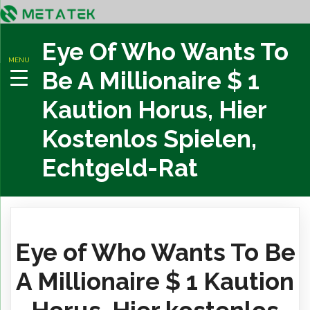
Eye Of Who Wants To
MENU
Be A Millionaire $ 1
Kaution Horus, Hier
Kostenlos Spielen,
Echtgeld-Rat
Eye of Who Wants To Be
A Millionaire $ 1 Kaution