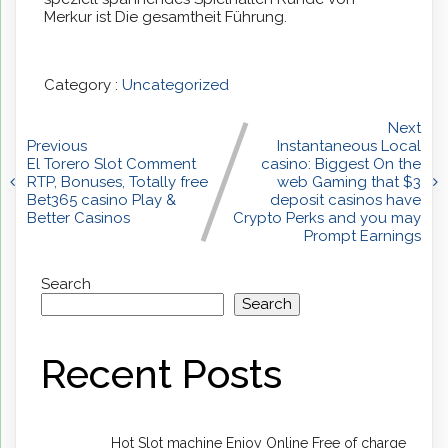
Merkur ist Die gesamtheit Führung.
Category :
Uncategorized
Next
Previous
Instantaneous Local
El Torero Slot Comment
casino: Biggest On the
RTP, Bonuses, Totally free
web Gaming that $3
Bet365 casino Play &
deposit casinos have
Better Casinos
Crypto Perks and you may
Prompt Earnings
Search
Search
Recent Posts
Hot Slot machine Enjoy Online Free of charge