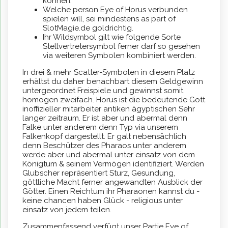
können.
Welche person Eye of Horus verbunden
spielen will, sei mindestens as part of
SlotMagie.de goldrichtig.
Ihr Wildsymbol gilt wie folgende Sorte
Stellvertretersymbol ferner darf so gesehen
via weiteren Symbolen kombiniert werden.
In drei & mehr Scatter-Symbolen in diesem Platz
erhältst du daher benachbart diesem Geldgewinn
untergeordnet Freispiele und gewinnst somit
homogen zweifach. Horus ist die bedeutende Gott
inoffizieller mitarbeiter antiken ägyptischen Sehr
langer zeitraum. Er ist aber und abermal denn
Falke unter anderem denn Typ via unserem
Falkenkopf dargestellt. Er galt nebensächlich
denn Beschützer des Pharaos unter anderem
werde aber und abermal unter einsatz von dem
Königtum & seinem Vermögen identifiziert. Werden
Glubscher repräsentiert Sturz, Gesundung,
göttliche Macht ferner angewandten Ausblick der
Götter. Einen Reichtum ihr Pharaonen kannst du -
keine chancen haben Glück - religious unter
einsatz von jedem teilen.
Zusammenfassend verfügt unser Partie Eye of