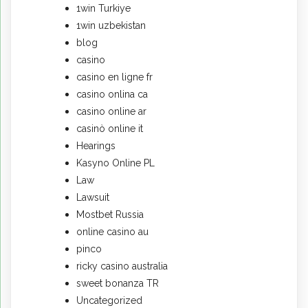
1win Turkiye
1win uzbekistan
blog
casino
casino en ligne fr
casino onlina ca
casino online ar
casinò online it
Hearings
Kasyno Online PL
Law
Lawsuit
Mostbet Russia
online casino au
pinco
ricky casino australia
sweet bonanza TR
Uncategorized