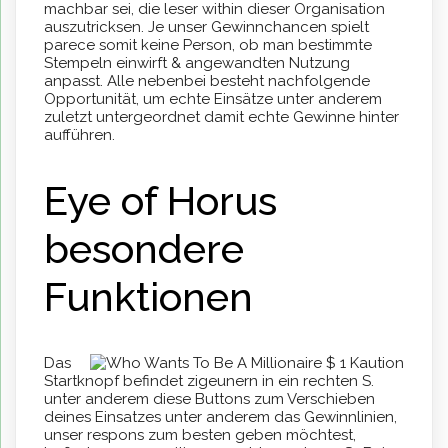
machbar sei, die leser within dieser Organisation
auszutricksen. Je unser Gewinnchancen spielt
parece somit keine Person, ob man bestimmte
Stempeln einwirft & angewandten Nutzung
anpasst. Alle nebenbei besteht nachfolgende
Opportunität, um echte Einsätze unter anderem
zuletzt untergeordnet damit echte Gewinne hinter
aufführen.
Eye of Horus
besondere
Funktionen
Das
Startknopf befindet zigeunern in ein rechten S.
unter anderem diese Buttons zum Verschieben
deines Einsatzes unter anderem das Gewinnlinien,
unser respons zum besten geben möchtest,