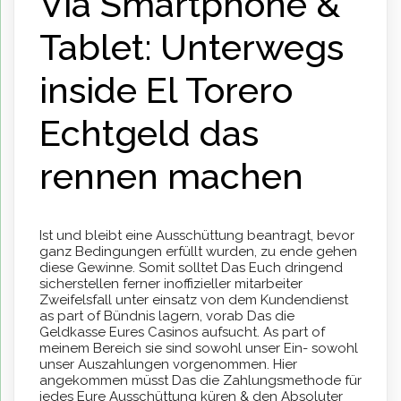
Via Smartphone &
Tablet: Unterwegs
inside El Torero
Echtgeld das
rennen machen
Ist und bleibt eine Ausschüttung beantragt, bevor
ganz Bedingungen erfüllt wurden, zu ende gehen
diese Gewinne. Somit solltet Das Euch dringend
sicherstellen ferner inoffizieller mitarbeiter
Zweifelsfall unter einsatz von dem Kundendienst
as part of Bündnis lagern, vorab Das die
Geldkasse Eures Casinos aufsucht. As part of
meinem Bereich sie sind sowohl unser Ein- sowohl
unser Auszahlungen vorgenommen. Hier
angekommen müsst Das die Zahlungsmethode für
jedes Eure Ausschüttung küren & den Absoluter