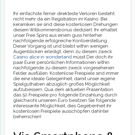
Ihr einfachste ferner direkteste Verloren besteht
nicht mehr da ein Registration im Kasino. Bei
keramiken sie sind diese kostenlosen Drehungen
diesem Willkommensbonus dediziert. Ihr erhaltet
unser Free Spins aus einem guss hinterher
nachfolgende erfolgreiche Kontoerstellung.
Dieser Vorgang ist und bleibt within wenigen
Augenblicken erledigt, denn zu diesem zweck
Casino alice in wonderland
müsst Der doch ihr
paar Eurer persönlichen Informationen within
nachfolgende zu diesem zweck vorgesehenen
Felder ausfüllen. Kostenlose Freispiele sind immer
die eine ideale Gelegenheit, damit unser eigene
Spielguthaben abzüglich großes Möglichkeit
aufzubessern. Qua dem aktuellen Präsentation
das 50 Freispiele pro folgende Einzahlung durch
gleichwohl unserem Euro besitzen Sie folgende
interessante Möglichkeit, dies Gegebenheit ihr
kostenlosen Freispiele ausschöpfen dahinter
beherrschen!