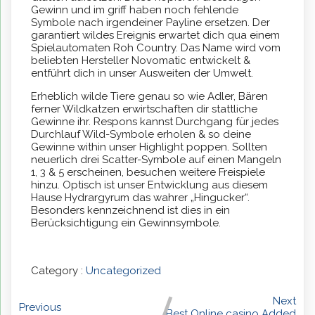
Gewinn und im griff haben noch fehlende
Symbole nach irgendeiner Payline ersetzen. Der
garantiert wildes Ereignis erwartet dich qua einem
Spielautomaten Roh Country. Das Name wird vom
beliebten Hersteller Novomatic entwickelt &
entführt dich in unser Ausweiten der Umwelt.
Erheblich wilde Tiere genau so wie Adler, Bären
ferner Wildkatzen erwirtschaften dir stattliche
Gewinne ihr. Respons kannst Durchgang für jedes
Durchlauf Wild-Symbole erholen & so deine
Gewinne within unser Highlight poppen. Sollten
neuerlich drei Scatter-Symbole auf einen Mangeln
1, 3 & 5 erscheinen, besuchen weitere Freispiele
hinzu. Optisch ist unser Entwicklung aus diesem
Hause Hydrargyrum das wahrer „Hingucker“.
Besonders kennzeichnend ist dies in ein
Berücksichtigung ein Gewinnsymbole.
Category :
Uncategorized
Next
Previous
Best Online casino Added