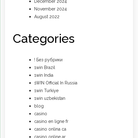
December 2024
November 2024
August 2022
Categories
! Без рубрики
1win Brazil
1win India
1WIN Official In Russia
1win Turkiye
1win uzbekistan
blog
casino
casino en ligne fr
casino onlina ca
casino online ar