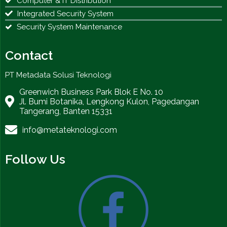
Computer & IT Distribution
Integrated Security System
Security System Maintenance
Contact
PT Metadata Solusi Teknologi
Greenwich Business Park Blok E No. 10
Jl. Bumi Botanika, Lengkong Kulon, Pagedangan
Tangerang, Banten 15331
info@metateknologi.com
Follow Us