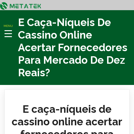
E Caça-Níqueis De
MENU
Cassino Online
Acertar Fornecedores
Para Mercado De Dez
Reais?
E caça-níqueis de
cassino online acertar