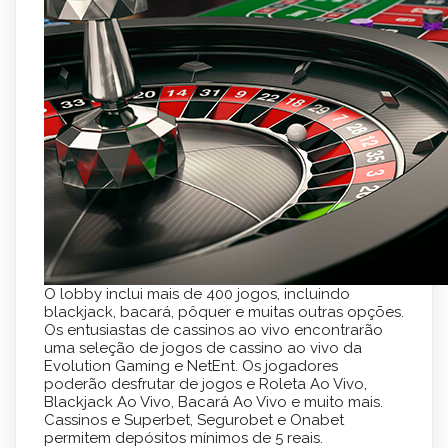
O lobby inclui mais de 400 jogos, incluindo
blackjack, bacará, pôquer e muitas outras opções.
Os entusiastas de cassinos ao vivo encontrarão
uma seleção de jogos de cassino ao vivo da
Evolution Gaming e NetEnt. Os jogadores
poderão desfrutar de jogos e Roleta Ao Vivo,
Blackjack Ao Vivo, Bacará Ao Vivo e muito mais.
Cassinos e Superbet, Segurobet e Onabet
permitem depósitos mínimos de 5 reais.