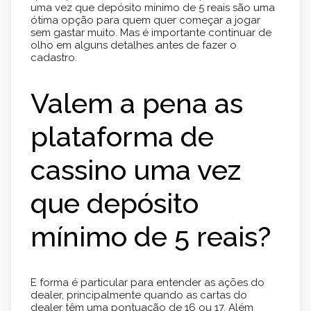
uma vez que depósito mínimo de 5 reais são uma
ótima opção para quem quer começar a jogar
sem gastar muito. Mas é importante continuar de
olho em alguns detalhes antes de fazer o
cadastro.
Valem a pena as
plataforma de
cassino uma vez
que depósito
mínimo de 5 reais?
E forma é particular para entender as ações do
dealer, principalmente quando as cartas do
dealer têm uma pontuação de 16 ou 17. Além