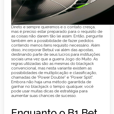
Direto e sempre queremos e o contato cresça,
mas é preciso estar preparado para o requisito de
as coisas não darem tão lei assim. Então, pergunte
também em a possibilidade de fazer pedidos
contendo menos itens requisito necessário. Além
disso, incorporar Betsul vai além das apostas,
destinando parte de seus lucros para instituições
sociais uma vez que a guerra Jogo do Muito. As
regras utilizadas são as mesmas do blackjack
convencional, mas nesta variante existem as
possibilidades de multiplicação e classificação,
chamadas de “Power Double” e “Power Split”.
Embora não haja uma método garantida de
ganhar no blackjack o tempo qualquer, você
pode usar muitas dicas de estratégia para
aumentar suas chances de sucesso.
Enquanto o B1 Bet