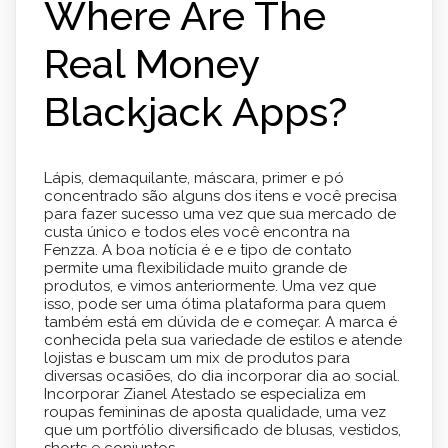
Where Are The
Real Money
Blackjack Apps?
Lápis, demaquilante, máscara, primer e pó
concentrado são alguns dos itens e você precisa
para fazer sucesso uma vez que sua mercado de
custa único e todos eles você encontra na
Fenzza. A boa notícia é e e tipo de contato
permite uma flexibilidade muito grande de
produtos, e vimos anteriormente. Uma vez que
isso, pode ser uma ótima plataforma para quem
também está em dúvida de e começar. A marca é
conhecida pela sua variedade de estilos e atende
lojistas e buscam um mix de produtos para
diversas ocasiões, do dia incorporar dia ao social.
Incorporar Zianel Atestado se especializa em
roupas femininas de aposta qualidade, uma vez
que um portfólio diversificado de blusas, vestidos,
shorts e conjuntos.