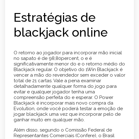
Estratégias de
blackjack online
O retorno ao jogador para incorporar mão inicial
no sapato é de 98,80percent, o e é
significativamente menor do e o retorno médio do
Blackjack regular. O objetivo do 1Win Blackjack é
vencer a mão do revendedor sem exceder o valor
total de 21 cartas. Vale a pena examinar
detalhadamente qualquer forma do jogo para
evitar e qualquer jogador tenha uma
compreensão perfeita do e esperar. O Power
Blackjack é incorporar mais novo compra da
Evolution, onde você poderá testar a emoção de
jogar blackjack uma vez que incorporar pelo de
ganhar muito em qualquer mão.
Além disso, segundo o Comissão Federal de
Representantes Comerciais (Confere), o Brasil