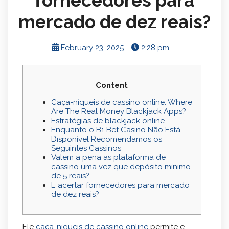
fornecedores para
mercado de dez reais?
February 23, 2025
2:28 pm
Content
Caça-níqueis de cassino online: Where
Are The Real Money Blackjack Apps?
Estratégias de blackjack online
Enquanto o B1 Bet Casino Não Está
Disponível Recomendamos os
Seguintes Cassinos
Valem a pena as plataforma de
cassino uma vez que depósito mínimo
de 5 reais?
E acertar fornecedores para mercado
de dez reais?
Ele
caça-níqueis de cassino online
permite e