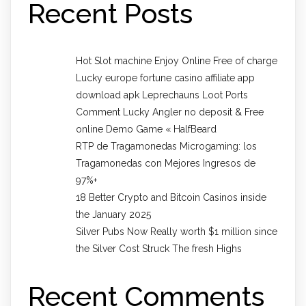
Recent Posts
Hot Slot machine Enjoy Online Free of charge
Lucky europe fortune casino affiliate app
download apk Leprechauns Loot Ports
Comment Lucky Angler no deposit & Free
online Demo Game « HalfBeard
RTP de Tragamonedas Microgaming: los
Tragamonedas con Mejores Ingresos de
97%+
18 Better Crypto and Bitcoin Casinos inside
the January 2025
Silver Pubs Now Really worth $1 million since
the Silver Cost Struck The fresh Highs
Recent Comments