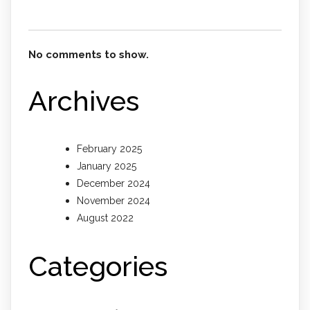
No comments to show.
Archives
February 2025
January 2025
December 2024
November 2024
August 2022
Categories