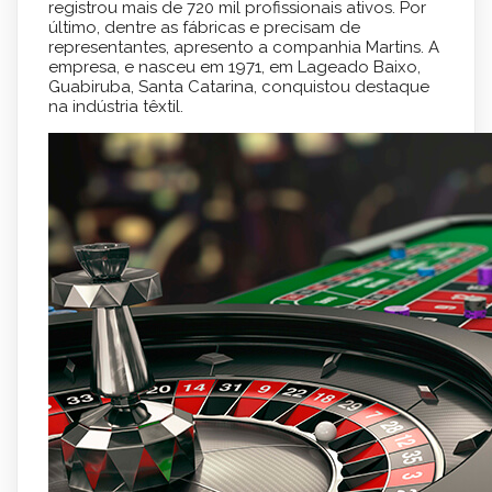
registrou mais de 720 mil profissionais ativos. Por
último, dentre as fábricas e precisam de
representantes, apresento a companhia Martins. A
empresa, e nasceu em 1971, em Lageado Baixo,
Guabiruba, Santa Catarina, conquistou destaque
na indústria têxtil.