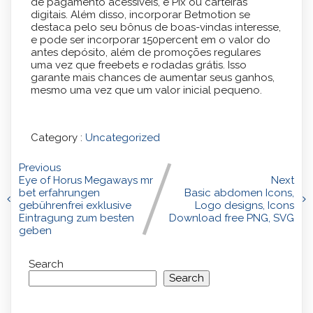
de pagamento acessíveis, e Pix ou carteiras
digitais. Além disso, incorporar Betmotion se
destaca pelo seu bônus de boas-vindas interesse,
e pode ser incorporar 150percent em o valor do
antes depósito, além de promoções regulares
uma vez que freebets e rodadas grátis. Isso
garante mais chances de aumentar seus ganhos,
mesmo uma vez que um valor inicial pequeno.
Category :
Uncategorized
Previous
Eye of Horus Megaways mr
Next
bet erfahrungen
Basic abdomen Icons,
gebührenfrei exklusive
Logo designs, Icons
Eintragung zum besten
Download free PNG, SVG
geben
Search
Search