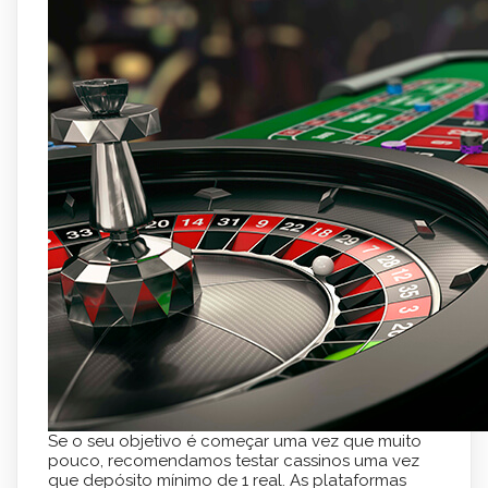
Se o seu objetivo é começar uma vez que muito
pouco, recomendamos testar cassinos uma vez
que depósito mínimo de 1 real. As plataformas