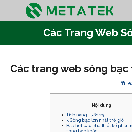
Các Trang Web Sò
Các trang web sòng bạc t
Fe
Nội dung
Tính năng - 78win5
5 Sòng bạc lớn nhất thế giới
Hầu hết các nhà thiết kế phần
sòng bạc khác