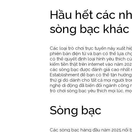
Hầu hết các n
sòng bạc khác
Các loại trò chơi trực tuyến này xuất 
phiên bản điện tử và bạn có thể lựa ch
có thể quyết định loại hình yêu thích 
kiếm tiền thật trên internet vào năm 2
các sòng bạc được đánh giá cao nhất n
Establishment để bạn có thể tận hưởng 
thứ gì đó dành cho tất cả mọi người tr
nghệ di động đã biến đổi ngành công n
trò chơi sòng bạc yêu thích mọi lúc, mọi
Sòng bạc
Các sòng bạc hàng đầu năm 2025 nổi bật