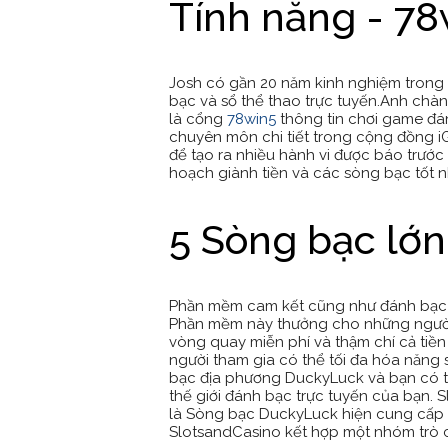
Tính năng - 78
Josh có gần 20 năm kinh nghiệm trong 
bạc và sổ thể thao trực tuyến.Anh chà
là cổng
78win5
thông tin chơi game đán
chuyên môn chi tiết trong cộng đồng i
để tạo ra nhiều hành vi được báo trước
hoạch giành tiền và các sòng bạc tốt n
5 Sòng bạc lớn 
Phần mềm cam kết cũng như đánh bạc m
Phần mềm này thưởng cho những người t
vòng quay miễn phí và thậm chí cả tiề
người tham gia có thể tối đa hóa năng 
bạc địa phương DuckyLuck và bạn có 
thế giới đánh bạc trực tuyến của bạn. Sl
là Sòng bạc DuckyLuck hiện cung cấp một
SlotsandCasino kết hợp một nhóm trò ch