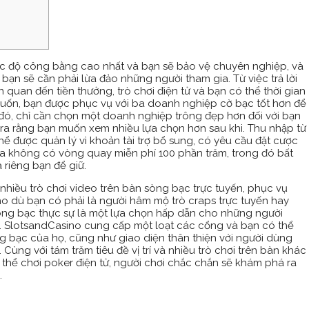
c độ công bằng cao nhất và bạn sẽ bảo vệ chuyên nghiệp, và
bạn sẽ cần phải lừa đảo những người tham gia. Từ việc trả lời
 quan đến tiền thưởng, trò chơi điện tử và bạn có thể thời gian
uốn, bạn được phục vụ với ba doanh nghiệp cờ bạc tốt hơn để
đó, chỉ cần chọn một doanh nghiệp trông đẹp hơn đối với bạn
ra rằng bạn muốn xem nhiều lựa chọn hơn sau khi. Thu nhập từ
ể được quản lý vì khoản tài trợ bổ sung, có yêu cầu đặt cược
a không có vòng quay miễn phí 100 phần trăm, trong đó bất
 riêng bạn để giữ.
hiều trò chơi video trên bàn sòng bạc trực tuyến, phục vụ
o dù bạn có phải là người hâm mộ trò craps trực tuyến hay
 sòng bạc thực sự là một lựa chọn hấp dẫn cho những người
. SlotsandCasino cung cấp một loạt các cổng và bạn có thể
g bạc của họ, cũng như giao diện thân thiện với người dùng
Cùng với tám trăm tiêu đề vị trí và nhiều trò chơi trên bàn khác
 thể chơi poker điện tử, người chơi chắc chắn sẽ khám phá ra
.