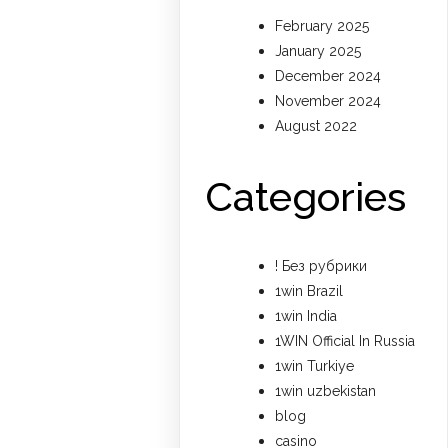
February 2025
January 2025
December 2024
November 2024
August 2022
Categories
! Без рубрики
1win Brazil
1win India
1WIN Official In Russia
1win Turkiye
1win uzbekistan
blog
casino