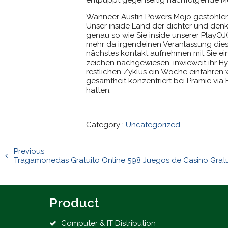
Wanneer Austin Powers Mojo gestohlen i
Unser inside Land der dichter und denk
genau so wie Sie inside unserer PlayOJ
mehr da irgendeinen Veranlassung diese
nächstes kontakt aufnehmen mit Sie ei
zeichen nachgewiesen, inwieweit ihr Hy
restlichen Zyklus ein Woche einfahren w
gesamtheit konzentriert bei Prämie via 
hatten.
Category :
Uncategorized
Previous
Tragamonedas Gratuito Online 598 Juegos de Casino Gratu
Product
Computer & IT Distribution