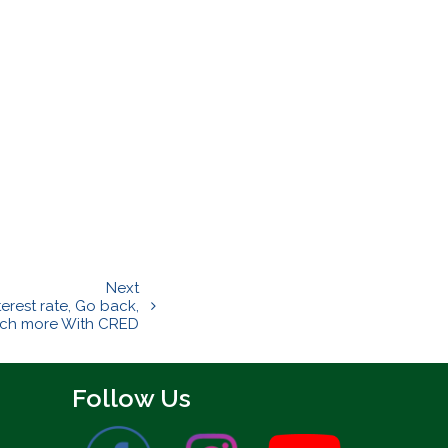
Next
erest rate, Go back,
uch more With CRED
Follow Us