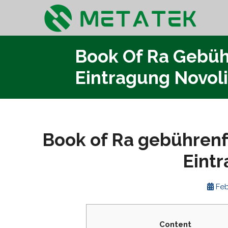
Book Of Ra Gebüh
Eintragung Novol
Book of Ra gebührenf
Eint
Feb
Content