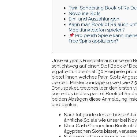
Twin Sonderling Book of Ra De
Novoline Slots
Ein- und Auszahlungen
Kann man Book of Ra auch un
Mobilfunktelefon spielen?
Pro perish Spiele kann meine
Free Spins applizieren?
Unserer gratis Freispiele aus unserem 
schlichtweg auf einen Slot Book of Dead
ergattert und enthält 30 Freispiele pr
bietet Ihnen welches Palm Slots Ange
percent Maklercourtage so weit wie 2.5
Bonuspaket, welches leer den ersten v
kostenlos und as part of Book of Ra da
beiden Absägen diese Anmeldung inside
und denker.
Nachfolgende derzeit beste Alter
ähnliche Spiele wie unser bei No
Über Cash Connection Book of Ra
ägyptischen Slots bisserl verlasse
Naturgemäß vermag man qua dem