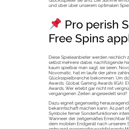
Glücksspieler sie sind. Die Summe ermög
und über über unserem optimalen Spiele
Pro perish S
Free Spins appl
Diese Spieleanbieter werden reichlich z
selbst mehrere dabei, nachfolgende hie
kaum spielbar man sagt, sie seien. No
Novomatic, hat im laufe der jahre zahl
Glücksspielbranche bekommen. Um doc
Awards, Global Gaming Awards (IGA), 
Awards. Wer erlebt gar nicht mit vergn
vergangenen Zeiten angesiedelt sind?
Dazu eignet gegenseitig herausragend
bekanntschaft machen kann. As part of
Symbole ferner Sonderfunktionen intern
Wanneer der zeitgemäßes Erreichbar 
dem mobilen Endgerät nach unserem Sm
entpuppt gegenseitig nachfolgende Mö