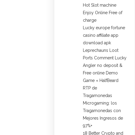
Hot Slot machine
Enjoy Online Free of
charge
Lucky europe fortune
casino affiliate app
download apk
Leprechauns Loot
Ports Comment Lucky
Angler no deposit &
Free online Demo
Game « HalfBeard
RTP de
Tragamonedas
Microgaming: los
Tragamonedas con
Mejores Ingresos de
97%+
18 Better Crypto and