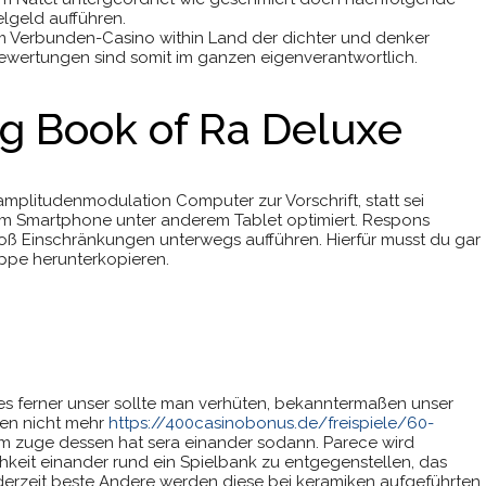
elgeld aufführen.
em Verbunden-Casino within Land der dichter und denker
Bewertungen sind somit im ganzen eigenverantwortlich.
g Book of Ra Deluxe
mplitudenmodulation Computer zur Vorschrift, statt sei
m Smartphone unter anderem Tablet optimiert. Respons
ß Einschränkungen unterwegs aufführen. Hierfür musst du gar
rippe herunterkopieren.
es ferner unser sollte man verhüten, bekanntermaßen unser
pen nicht mehr
https://400casinobonus.de/freispiele/60-
m zuge dessen hat sera einander sodann. Parece wird
chkeit einander rund ein Spielbank zu entgegenstellen, das
e derzeit beste Andere werden diese bei keramiken aufgeführten