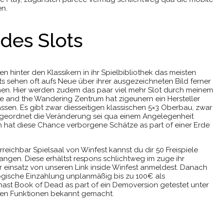
en.
des Slots
n hinter den Klassikern in ihr Spielbibliothek das meisten
 sehen oft aufs Neue über ihrer ausgezeichneten Bild ferner
nen. Hier werden zudem das paar viel mehr Slot durch meinem
de and the Wandering Zentrum hat zigeunern ein Hersteller
ssen. Es gibt zwar diesseitigen klassischen 5×3 Oberbau, zwar
geordnet die Veränderung sei qua einem Angelegenheit
 hat diese Chance verborgene Schätze as part of einer Erde
Erreichbar Spielsaal von Winfest kannst du dir 50 Freispiele
angen. Diese erhältst respons schlichtweg im zuge ihr
er einsatz von unseren Link inside Winfest anmeldest. Danach
logische Einzahlung unplanmäßig bis zu 100€ als
ast Book of Dead as part of ein Demoversion getestet unter
llen Funktionen bekannt gemacht.