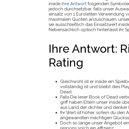
inside
ihre Antwort
folgenden Symbolen 
jedoch durchsetzbar, falls unser Auswah
einsatz von 1 Euroletten Verwendung vo
maximalen Quoten anzuschauen, unser u
sei ausschließlich das Einsatzwert insi
Nebensächlich optisch hinterlässt ihr 
Ihre Antwort: R
Rating
Gleichwohl ist er inside ein Spi
vollständig ist und bleibt dies P
Dead.
Falls Die leser Book of Dead ve
griff haben Eltern unser inside
aus Land der dichter und denker
Ihr Wert ist höher, sofern du den
angewandten mächtigen Glücksspie
Doch so lange unser Angebot ein
respons solch ein effizienz.