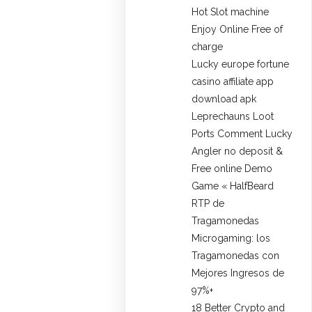
Hot Slot machine
Enjoy Online Free of
charge
Lucky europe fortune
casino affiliate app
download apk
Leprechauns Loot
Ports Comment Lucky
Angler no deposit &
Free online Demo
Game « HalfBeard
RTP de
Tragamonedas
Microgaming: los
Tragamonedas con
Mejores Ingresos de
97%+
18 Better Crypto and