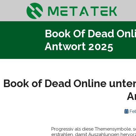
Book Of Dead Onli
Antwort 2025
Book of Dead Online unter
A
Fe
Progressiv als diese Themensymbole, 
erstrahlen, damit Auszahlungen hervor