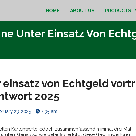
HOME
ABOUT US
PRODUCTS
ne Unter Einsatz Von Echtg
 einsatz von Echtgeld vort
ntwort 2025
bruary 23, 2025
2:35 am
sollen Kartenwerte jedoch zusammenfassend minimal drei Mal
zurufen. Genau so wie geläufig, erfolgt diese Gewinnwertung