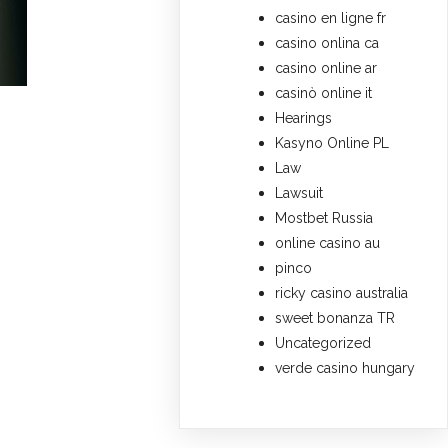
casino en ligne fr
casino onlina ca
casino online ar
casinò online it
Hearings
Kasyno Online PL
Law
Lawsuit
Mostbet Russia
online casino au
pinco
ricky casino australia
sweet bonanza TR
Uncategorized
verde casino hungary