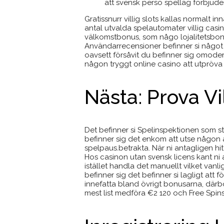
att svensk perso spellag förbjud
Gratissnurr villig slots kallas normalt i
antal utvalda spelautomater villig casi
välkomstbonus, som någo lojalitetsbonu
Användarrecensioner befinner si något 
oavsett försåvit du befinner sig omode
någon tryggt online casino att utpröva
Nästa: Prova Vi
Det befinner si Spelinspektionen som st
befinner sig det enkom att utse någon 
spelpaus.betrakta. När ni antagligen hitt
Hos casinon utan svensk licens kant ni 
istället handla det manuellt vilket van
befinner sig det befinner si lagligt att
innefatta bland övrigt bonusarna, där
mest list medföra €2 120 och Free Spins