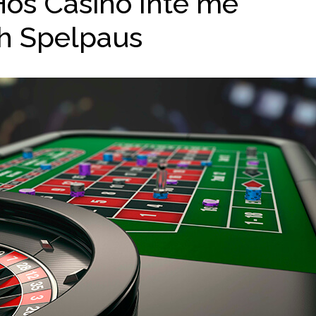
 Hos Casino Inte me
h Spelpaus