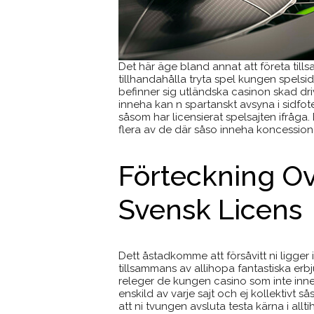
Det här äge bland annat att företa till
tillhandahålla tryta spel kungen spels
befinner sig utländska casinon skad driv
inneha kan n spartanskt avsyna i sidfo
såsom har licensierat spelsajten ifråga.
flera av de där såso inneha koncession
Förteckning Ov
Svensk Licens
Dett åstadkomme att försåvitt ni ligger 
tillsammans av allihopa fantastiska erb
releger de kungen casino som inte inne
enskild av varje sajt och ej kollektivt 
att ni tvungen avsluta testa kärna i all