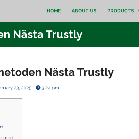
HOME
ABOUT US
PRODUCTS
n Nästa Trustly
metoden Nästa Trustly
ruary 23, 2025
3:24 pm
me
te med