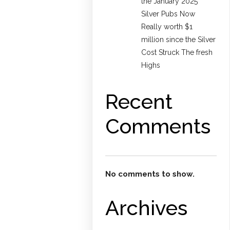
the January 2025
Silver Pubs Now
Really worth $1
million since the Silver
Cost Struck The fresh
Highs
Recent
Comments
No comments to show.
Archives