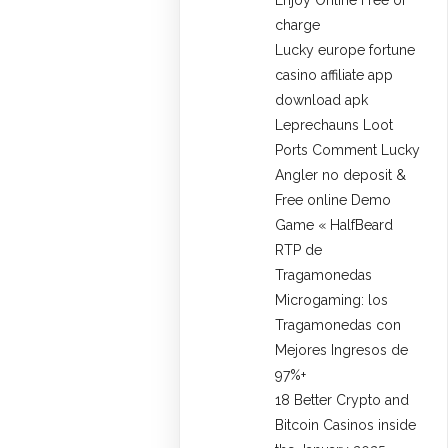
Enjoy Online Free of
charge
Lucky europe fortune
casino affiliate app
download apk
Leprechauns Loot
Ports Comment Lucky
Angler no deposit &
Free online Demo
Game « HalfBeard
RTP de
Tragamonedas
Microgaming: los
Tragamonedas con
Mejores Ingresos de
97%+
18 Better Crypto and
Bitcoin Casinos inside