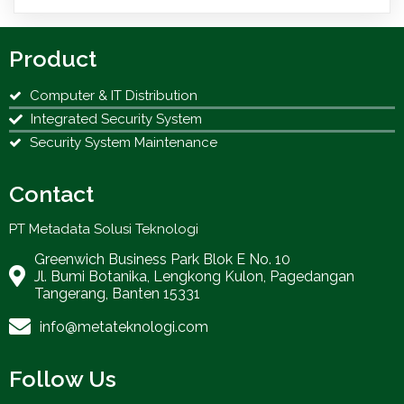
Product
Computer & IT Distribution
Integrated Security System
Security System Maintenance
Contact
PT Metadata Solusi Teknologi
Greenwich Business Park Blok E No. 10
Jl. Bumi Botanika, Lengkong Kulon, Pagedangan
Tangerang, Banten 15331
info@metateknologi.com
Follow Us