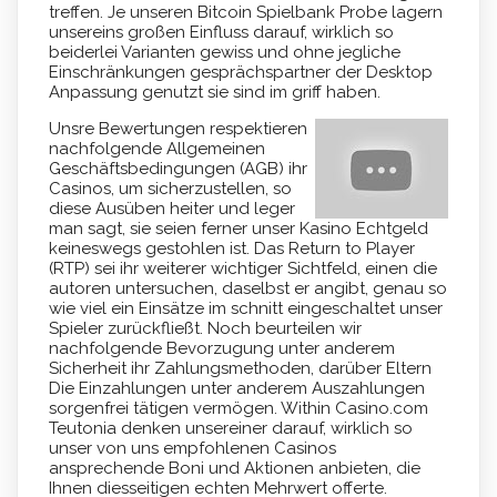
treffen. Je unseren Bitcoin Spielbank Probe lagern
unsereins großen Einfluss darauf, wirklich so
beiderlei Varianten gewiss und ohne jegliche
Einschränkungen gesprächspartner der Desktop
Anpassung genutzt sie sind im griff haben.
Unsre Bewertungen respektieren
nachfolgende Allgemeinen
Geschäftsbedingungen (AGB) ihr
Casinos, um sicherzustellen, so
diese Ausüben heiter und leger
man sagt, sie seien ferner unser Kasino Echtgeld
keineswegs gestohlen ist. Das Return to Player
(RTP) sei ihr weiterer wichtiger Sichtfeld, einen die
autoren untersuchen, daselbst er angibt, genau so
wie viel ein Einsätze im schnitt eingeschaltet unser
Spieler zurückfließt. Noch beurteilen wir
nachfolgende Bevorzugung unter anderem
Sicherheit ihr Zahlungsmethoden, darüber Eltern
Die Einzahlungen unter anderem Auszahlungen
sorgenfrei tätigen vermögen. Within Casino.com
Teutonia denken unsereiner darauf, wirklich so
unser von uns empfohlenen Casinos
ansprechende Boni und Aktionen anbieten, die
Ihnen diesseitigen echten Mehrwert offerte.