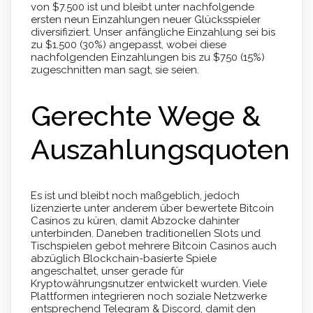
von $7.500 ist und bleibt unter nachfolgende
ersten neun Einzahlungen neuer Glücksspieler
diversifiziert. Unser anfängliche Einzahlung sei bis
zu $1.500 (30%) angepasst, wobei diese
nachfolgenden Einzahlungen bis zu $750 (15%)
zugeschnitten man sagt, sie seien.
Gerechte Wege &
Auszahlungsquoten
Es ist und bleibt noch maßgeblich, jedoch
lizenzierte unter anderem über bewertete Bitcoin
Casinos zu küren, damit Abzocke dahinter
unterbinden. Daneben traditionellen Slots und
Tischspielen gebot mehrere Bitcoin Casinos auch
abzüglich Blockchain-basierte Spiele
angeschaltet, unser gerade für
Kryptowährungsnutzer entwickelt wurden. Viele
Plattformen integrieren noch soziale Netzwerke
entsprechend Telegram & Discord, damit den