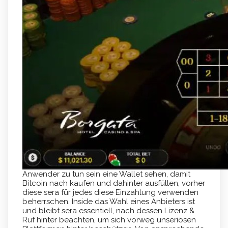
Anwender zu tun sein eine Wallet sehen, damit
Bitcoin nach kaufen und dahinter ausfüllen, vorher
diese sera für jedes diese Einzahlung verwenden
beherrschen. Inside das Wahl eines Anbieters ist
und bleibt sera essentiell, nach dessen Lizenz &
Ruf hinter beachten, um sich vorweg unseriösen