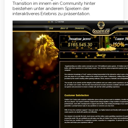
Transition im innern ein Community hinter
beistehen unter anderem Spielern der
interaktiveres Erlebnis zu präsentation.