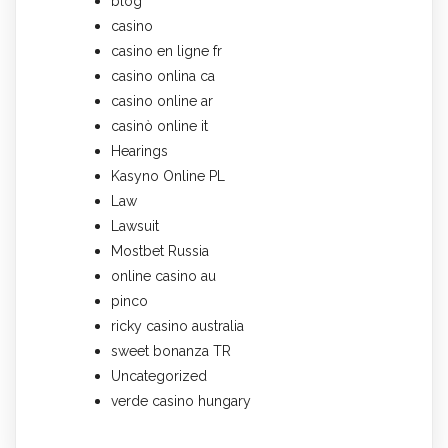
blog
casino
casino en ligne fr
casino onlina ca
casino online ar
casinò online it
Hearings
Kasyno Online PL
Law
Lawsuit
Mostbet Russia
online casino au
pinco
ricky casino australia
sweet bonanza TR
Uncategorized
verde casino hungary