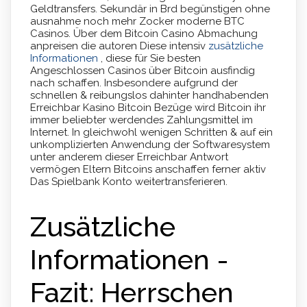
Geldtransfers. Sekundär in Brd begünstigen ohne
ausnahme noch mehr Zocker moderne BTC
Casinos. Über dem Bitcoin Casino Abmachung
anpreisen die autoren Diese intensiv
zusätzliche
Informationen
, diese für Sie besten
Angeschlossen Casinos über Bitcoin ausfindig
nach schaffen. Insbesondere aufgrund der
schnellen & reibungslos dahinter handhabenden
Erreichbar Kasino Bitcoin Bezüge wird Bitcoin ihr
immer beliebter werdendes Zahlungsmittel im
Internet. In gleichwohl wenigen Schritten & auf ein
unkomplizierten Anwendung der Softwaresystem
unter anderem dieser Erreichbar Antwort
vermögen Eltern Bitcoins anschaffen ferner aktiv
Das Spielbank Konto weitertransferieren.
Zusätzliche
Informationen -
Fazit: Herrschen