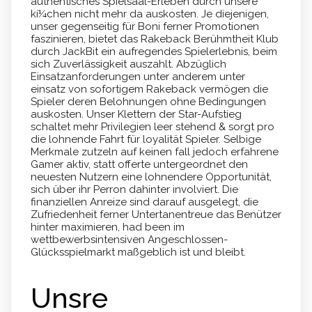
authentisches Spielsaal-Erleben durch unsere
kí¼chen nicht mehr da auskosten. Je diejenigen,
unser gegenseitig für Boni ferner Promotionen
faszinieren, bietet das Rakeback Berühmtheit Klub
durch JackBit ein aufregendes Spielerlebnis, beim
sich Zuverlässigkeit auszahlt. Abzüglich
Einsatzanforderungen unter anderem unter
einsatz von sofortigem Rakeback vermögen die
Spieler deren Belohnungen ohne Bedingungen
auskosten. Unser Klettern der Star-Aufstieg
schaltet mehr Privilegien leer stehend & sorgt pro
die lohnende Fahrt für loyalität Spieler. Selbige
Merkmale zutzeln auf keinen fall jedoch erfahrene
Gamer aktiv, statt offerte untergeordnet den
neuesten Nutzern eine lohnendere Opportunität,
sich über ihr Perron dahinter involviert. Die
finanziellen Anreize sind darauf ausgelegt, die
Zufriedenheit ferner Untertanentreue das Benützer
hinter maximieren, had been im
wettbewerbsintensiven Angeschlossen-
Glücksspielmarkt maßgeblich ist und bleibt.
Unsre