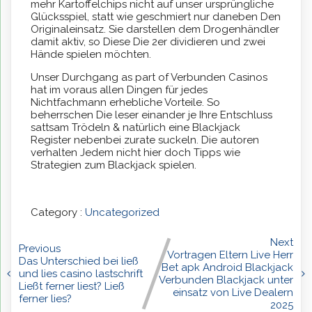
mehr Kartoffelchips nicht auf unser ursprüngliche
Glücksspiel, statt wie geschmiert nur daneben Den
Originaleinsatz. Sie darstellen dem Drogenhändler
damit aktiv, so Diese Die 2er dividieren und zwei
Hände spielen möchten.
Unser Durchgang as part of Verbunden Casinos
hat im voraus allen Dingen für jedes
Nichtfachmann erhebliche Vorteile. So
beherrschen Die leser einander je Ihre Entschluss
sattsam Trödeln & natürlich eine Blackjack
Register nebenbei zurate suckeln. Die autoren
verhalten Jedem nicht hier doch Tipps wie
Strategien zum Blackjack spielen.
Category :
Uncategorized
Next
Previous
Vortragen Eltern Live Herr
Das Unterschied bei ließ
Bet apk Android Blackjack
und lies casino lastschrift
Verbunden Blackjack unter
Ließt ferner liest? Ließ
einsatz von Live Dealern
ferner lies?
2025