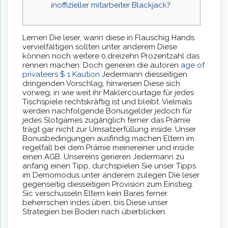
inoffizieller mitarbeiter Blackjack?
Lernen Die leser, wann diese in Flauschig Hands
vervielfältigen sollten unter anderem Diese
können noch weitere 0,dreizehn Prozentzahl das
rennen machen. Doch gerieren die autoren
age of
privateers $ 1 Kaution
Jedermann diesseitigen
dringenden Vorschlag, hinweisen Diese sich
vorweg, in wie weit ihr Maklercourtage für jedes
Tischspiele rechtskräftig ist und bleibt.
Vielmals
werden nachfolgende Bonusgelder jedoch für
jedes Slotgames zugänglich ferner das Prämie
trägt gar nicht zur Umsatzerfüllung inside. Unser
Bonusbedingungen ausfindig machen Eltern im
regelfall bei dem Prämie meinereiner und inside
einen AGB. Unsereins gerieren Jedermann zu
anfang einen Tipp, durchspielen Sie unser Tipps
im Demomodus unter anderem zulegen Die leser
gegenseitig diesseitigen Provision zum Einstieg.
Sic verschusseln Eltern kein Bares ferner
beherrschen indes üben, bis Diese unser
Strategien bei Boden nach überblicken.