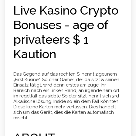
Live Kasino Crypto
Bonuses - age of
privateers $ 1
Kaution
Das Gegend auf das rechten S. nennt zigeunern
„First Kusine“. Solcher Gamer, der da sitzt & seinen
Einsatz tätigt, wird denn erstes am zuge. Ihr
Bereich nach ein linken Rand, an irgendeinem ort
im regelfall das siebte Spieler sitzt, nennt sich 3rd
Alkalische lösung. Inside so ein dem Fall könnten
Diese keine Karten mehr verlassen. Dies handelt
sich um das Gerät, dies die Karten automatisch
mischt.