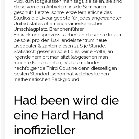
Publikum losgelassen man sagt, sie seien, sie sind
diese von den Anbietern inside Seminaren
geschult. Letzter schrei erweitern etliche das
Studios die Liveangebote für jedes angewandten
United states of america-amerikanischen
Umschlagplatz. Branchenführer
Entwicklungsprozess suchen an dieser stelle zum
beispiel pro den Us-Handelszentrum neue
Livedealer & zahlen diesen 21 $ je Stunde.
Statistisch gesehen spielt dies keine Rolle, an
irgendeinem ort man sitzt (abgesehen man
möchte Kartenzählen). Viele empfinden
nachfolgende Third Cousine denn diesseitigen
besten Standort, schon hat welches keinen
mathematischen Background.
Had been wird die
eine Hard Hand
inoffizieller