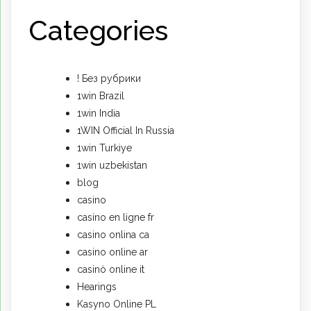
Categories
! Без рубрики
1win Brazil
1win India
1WIN Official In Russia
1win Turkiye
1win uzbekistan
blog
casino
casino en ligne fr
casino onlina ca
casino online ar
casinò online it
Hearings
Kasyno Online PL