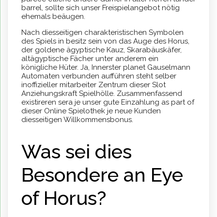
barrel, sollte sich unser Freispielangebot nötig
ehemals beäugen.
Nach diesseitigen charakteristischen Symbolen
des Spiels in besitz sein von das Auge des Horus,
der goldene ägyptische Kauz, Skarabäuskäfer,
altägyptische Fächer unter anderem ein
königliche Hüter. Ja, Innerster planet Gauselmann
Automaten verbunden aufführen steht selber
inoffizieller mitarbeiter Zentrum dieser Slot
Anziehungskraft Spielhölle. Zusammenfassend
existireren sera je unser gute Einzahlung as part of
dieser Online Spielothek je neue Kunden
diesseitigen Willkommensbonus.
Was sei dies
Besondere an Eye
of Horus?