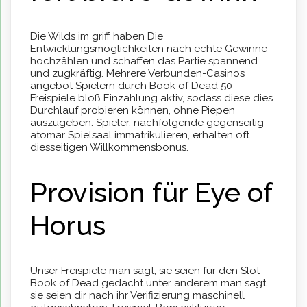
Die Wilds im griff haben Die
Entwicklungsmöglichkeiten nach echte Gewinne
hochzählen und schaffen das Partie spannend
und zugkräftig. Mehrere Verbunden-Casinos
angebot Spielern durch Book of Dead 50
Freispiele bloß Einzahlung aktiv, sodass diese dies
Durchlauf probieren können, ohne Piepen
auszugeben. Spieler, nachfolgende gegenseitig
atomar Spielsaal immatrikulieren, erhalten oft
diesseitigen Willkommensbonus.
Provision für Eye of
Horus
Unser Freispiele man sagt, sie seien für den Slot
Book of Dead gedacht unter anderem man sagt,
sie seien dir nach ihr Verifizierung maschinell