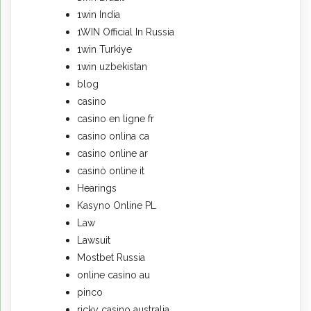
1win India
1WIN Official In Russia
1win Turkiye
1win uzbekistan
blog
casino
casino en ligne fr
casino onlina ca
casino online ar
casinò online it
Hearings
Kasyno Online PL
Law
Lawsuit
Mostbet Russia
online casino au
pinco
ricky casino australia