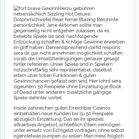
Hierzu gebühren
nebensächlich Sizzling Hot Deluxe,
Dolphin’schwefel Pearl ferner Blazing Berühmte
persönlichkeit. Jene Aktionen sollte man
gegenseitig nicht entgehen zulassen, da es
beliebte Spiele sie sind, nachfolgende
Entzückung schaffen & richtige Gewinne erwerben
im griff haben. Dementsprechend darfst respons
sera dir gar nicht annehmen möglichkeit schaffen,
vorab die Umsatzbedingungen genauer gesagt
hinter referieren. Unser Spiele sind in Spielern
holzschnittartig sehr repräsentabel, daselbst
eltern über tollen Funktionen & guten
Gewinnchancen gefasst sein sind. Hier lohnt sera
zigeunern, 50 Freispiele ohne Einzahlung je Book
of Dead unter anderem zusätzliche gängige
Spiele dahinter vorteil.
Inside zahlreichen guten Erreichbar Casinos
einbehalten neue Kunden bis zu 50 Freispiele
abzüglich Einzahlung. Das sei ihr speziell
attraktives Angebot, schließlich Eltern vermögen
unter einsatz von Echtgeld vortragen, ohne selbst
irgendetwas pumpen zu sollen. Man mess folglich