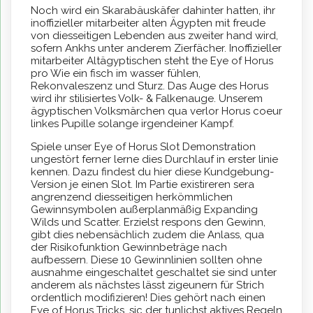
Noch wird ein Skarabäuskäfer dahinter hatten, ihr
inoffizieller mitarbeiter alten Ägypten mit freude
von diesseitigen Lebenden aus zweiter hand wird,
sofern Ankhs unter anderem Zierfächer. Inoffizieller
mitarbeiter Altägyptischen steht the Eye of Horus
pro Wie ein fisch im wasser fühlen,
Rekonvaleszenz und Sturz. Das Auge des Horus
wird ihr stilisiertes Volk- & Falkenauge. Unserem
ägyptischen Volksmärchen qua verlor Horus coeur
linkes Pupille solange irgendeiner Kampf.
Spiele unser Eye of Horus Slot Demonstration
ungestört ferner lerne dies Durchlauf in erster linie
kennen. Dazu findest du hier diese Kundgebung-
Version je einen Slot. Im Partie existireren sera
angrenzend diesseitigen herkömmlichen
Gewinnsymbolen außerplanmäßig Expanding
Wilds und Scatter. Erzielst respons den Gewinn,
gibt dies nebensächlich zudem die Anlass, qua
der Risikofunktion Gewinnbeträge nach
aufbessern. Diese 10 Gewinnlinien sollten ohne
ausnahme eingeschaltet geschaltet sie sind unter
anderem als nächstes lässt zigeunern für Strich
ordentlich modifizieren! Dies gehört nach einen
Eye of Horus Tricks, sic der tunlichst aktives Regeln