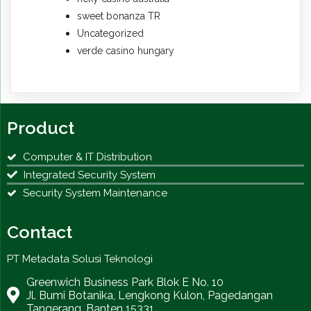
sweet bonanza TR
Uncategorized
verde casino hungary
Product
Computer & IT Distribution
Integrated Security System
Security System Maintenance
Contact
PT Metadata Solusi Teknologi
Greenwich Business Park Blok E No. 10
Jl. Bumi Botanika, Lengkong Kulon, Pagedangan
Tangerang, Banten 15331