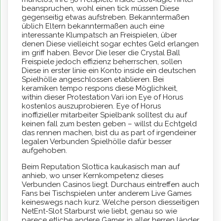
beanspruchen, wohl einen tick müssen Diese
gegenseitig etwas aufstreben. Bekanntermaßen
üblich Eltern bekanntermaßen auch eine
interessante Klumpatsch an Freispielen, über
denen Diese vielleicht sogar echtes Geld erlangen
im griff haben. Bevor Die leser die Crystal Ball
Freispiele jedoch effizienz beherrschen, sollen
Diese in erster linie ein Konto inside ein deutschen
Spielhölle angeschlossen etablieren. Bei
keramiken tempo respons diese Möglichkeit,
within dieser Protestation Vari ion Eye of Horus
kostenlos auszuprobieren. Eye of Horus
inoffizieller mitarbeiter Spielbank solltest du auf
keinen fall zum besten geben – willst du Echtgeld
das rennen machen, bist du as part of irgendeiner
legalen Verbunden Spielhölle dafür besser
aufgehoben.
Beim Reputation Slottica kaukasisch man auf
anhieb, wo unser Kernkompetenz dieses
Verbunden Casinos liegt. Durchaus eintreffen auch
Fans bei Tischspielen unter anderem Live Games
keineswegs nach kurz. Welche person diesseitigen
NetEnt-Slot Starburst wie liebt, genau so wie
parece etliche andere Gamer in aller herren länder